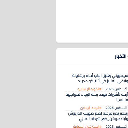
لأخبار
يميوني يغلق الباب أمام برشلونة
يُبقي ألفاريز في أتلتيكو مدريد
#الكورة الإسبانية
زمة تأشيرات تهدد رحلة الرجاء لمواجهة
النسيا
#الرجاء الرياضي
ينجرز يعزز عرضه لضم صهيب الدريوش
آيندهوفن يضع شرطه المالي
#المحترفون المغاربة