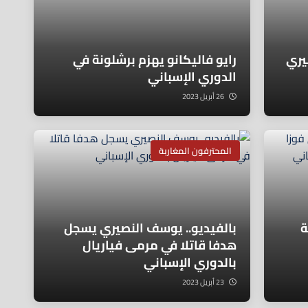
يري
رايو فاليكانو يهزم برشلونة في
الدوري الإسباني
26 أبريل 2023
المحترفون المغاربة
ة
بالفيديو.. يوسف النصيري يسجل
هدفا قاتلا في مرمى فياريال
بالدوري الإسباني
23 أبريل 2023