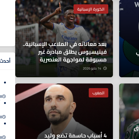
الكورة الإسبانية
بعد معاناته في الملاعب الإسبانية..
ي
فينيسيوس يطلق مبادرة غير
مسبوقة لمواجهة العنصرية
أحدث ا
14 مايو 2026
س
و
المغرب
8 أغسطس 2026
أ
ف
8 أغسطس 2026
ر
ق
و
4 أسباب حاسمة تضع وليد
8 أغسطس 2026