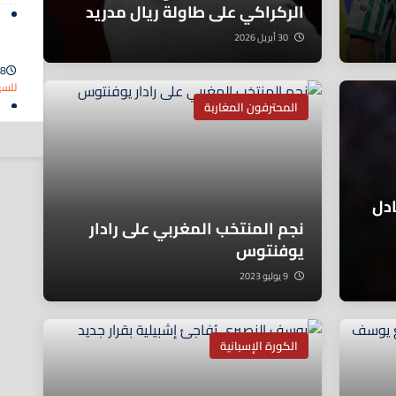
الركراكي على طاولة ريال مدريد
ا
ا
30 أبريل 2026
ل
8 أغسطس 2026
للسي
ح
المحترفون المغاربة
إ
8 أغسطس 2026
دل
نجم المنتخب المغربي على رادار
يوفنتوس
9 يوليو 2023
الكورة الإسبانية