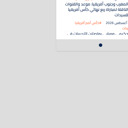
لمغرب وجنوب أفريقيا: موعد والقنوات
لناقلة لمباراة ربع نهائي كأس أفريقيا
لسيدات
#كأس أمم أفريقيا
دات
كيمي ومبابي يواصلان التدريبات في
يبيزا قبل انطلاق الموسم
#المحترفون المغاربة