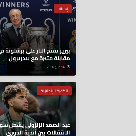
إسبانيا
بيريز يفتح النار على برشلونة ف
مقابلة مثيرة مع بيدريرول
14 مايو 2026
الكورة الإنجليزية
عبد الصمد الزلزولي يشعل سو
الانتقالات بين أندية الدوري