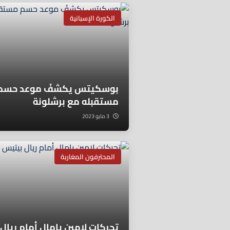
الكورة الإسبانية
بوسكيتس يكشفُ موعد حسم
مستقبله مع برشلونة
3 مايو 2023
المحترفون المغاربة
تحركات لامين يامال أمام ريال