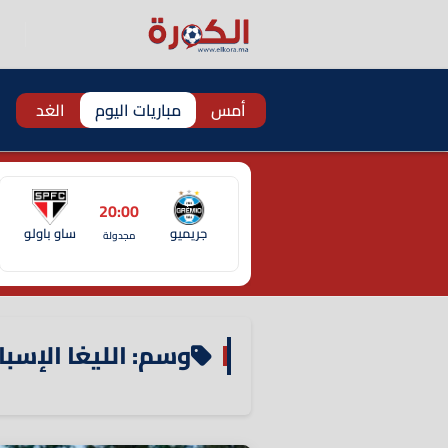
أمس
مباريات اليوم
الغد
20:00
جريميو
ساو باولو
مجدولة
وسم: الليغا الإسبا