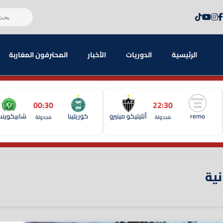
الرئيسية
الدوريات
الأخبار
المحترفون المغاربة
00:30
22:30
remo
أتليتيكو مينيرو
كوريتيبا
شابيكوين
مجدولة
مجدولة
نية