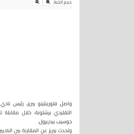
حجم الخط:
واصل فلورينتينو بيريز، رئيس نادي
التقليدي برشلونة، خلال مقابلة ت
جوسيب بيدريرول.
وتحدث بيريز عن المقارنة بين النادي