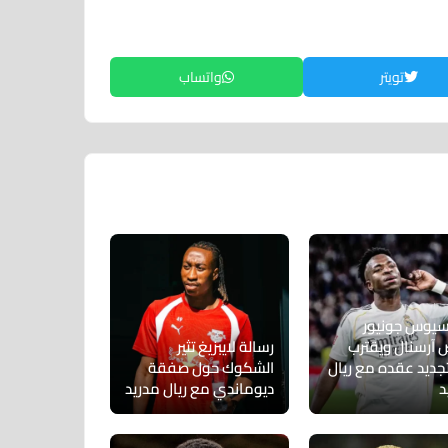
تويتر
واتساب
سيوس جونيور
 آرسنال ويقترب
رسالة لايبزيغ تثير
جديد عقده مع ريال
الشكوك حول صفقة
د
ديوماندي مع ريال مدريد