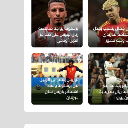
ن جمال يتسبب بجدل
برشلونة يواجه منافسة
طعم مدريدي
ريال بيتيس على ضم عز
 وجبة فطور
الدين أوناحي
توريس يلمح إلى الرحيل
ام يتعاقد مع
عن برشلونة وسط
موهبة ريال مدريد بـ42
اهتمام باريس سان
ن يورو
جيرمان