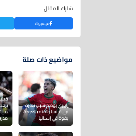
شارك المقال
فيسبوك
مواضيع ذات صلة
فيني
زابيري يوضح سبب تعثره
يرفض
في فرنسا وثقته بالعودة
من ت
بقوة في إسبانيا
مدري