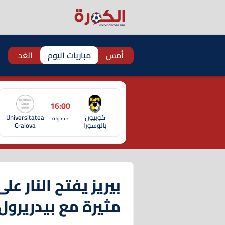
أمس
مباريات اليوم
الغد
16:00
كوبيون
Universitatea
مجدولة
بالوسورا
Craiova
بيريز يفتح النار ع
مثيرة مع بيدريرول