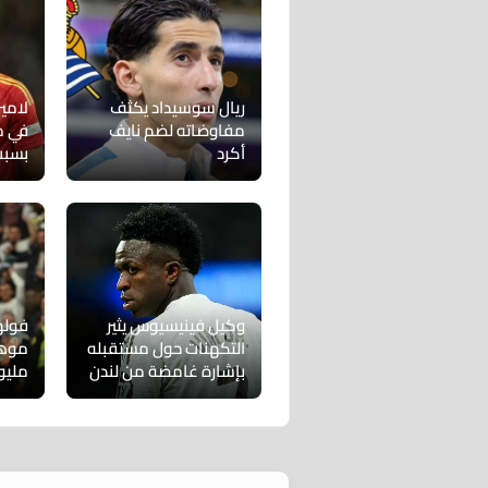
ريال سوسيداد يكثف
لامي
مفاوضاته لضم نايف
في م
أكرد
بسبب
وكيل فينيسيوس يثير
فوله
التكهنات حول مستقبله
بإشارة غامضة من لندن
مليو