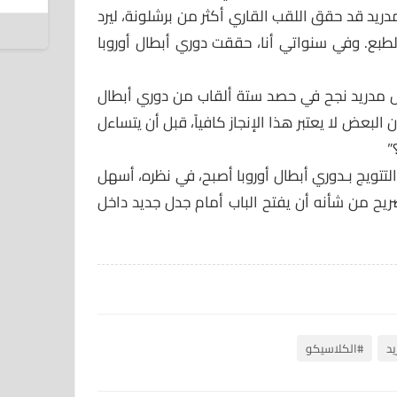
دريد قد حقق اللقب القاري أكثر من برشلونة، ليرد
5 أغسطس 2026
بالطبع. وفي سنواتي أنا، حققت دوري أبطال أوروبا
ل مدريد نجح في حصد ستة ألقاب من دوري أبطال
 البعض لا يعتبر هذا الإنجاز كافياً، قبل أن يتساءل
”
 التتويج بـدوري أبطال أوروبا أصبح، في نظره، أسهل
صريح من شأنه أن يفتح الباب أمام جدل جديد داخل
يد
#الكلاسيكو