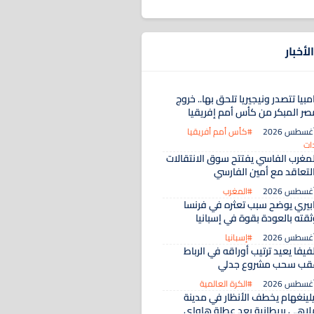
لأخبار
مبيا تتصدر ونيجيريا تلحق بها.. خروج
صر المبكر من كأس أمم إفريقيا
#كأس أمم أفريقيا
ات
لمغرب الفاسي يفتتح سوق الانتقالات
التعاقد مع أمين الفارسي
#المغرب
ابيري يوضح سبب تعثره في فرنسا
ثقته بالعودة بقوة في إسبانيا
#إسبانيا
فيفا يعيد ترتيب أوراقه في الرباط
قب سحب مشروع جدلي
#الكرة العالمية
يلينغهام يخطف الأنظار في مدينة
لاهي بريطانية بعد عطلة هاواي