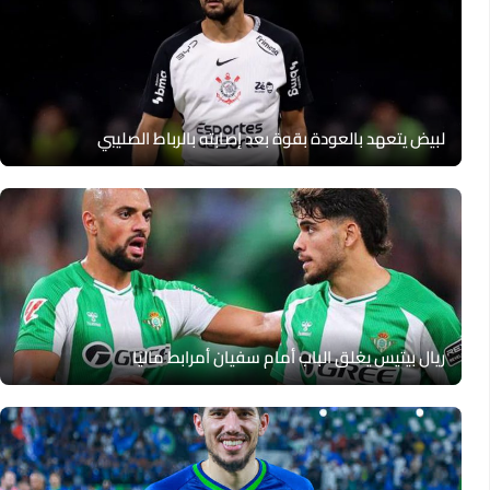
لبيض يتعهد بالعودة بقوة بعد إصابته بالرباط الصليبي
ريال بيتيس يغلق الباب أمام سفيان أمرابط ماليًا