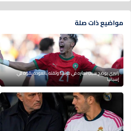
مواضيع ذات صلة
زابيري يوضح سبب تعثره في فرنسا وثقته بالعودة بقوة في
إسبانيا