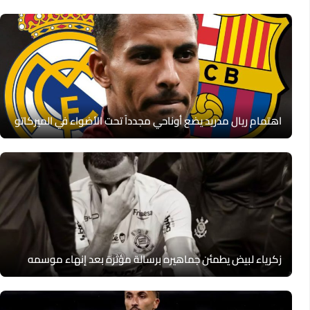
اهتمام ريال مدريد يضع أوناحي مجدداً تحت الأضواء في الميركاتو
زكرياء لبيض يطمئن جماهيره برسالة مؤثرة بعد إنهاء موسمه