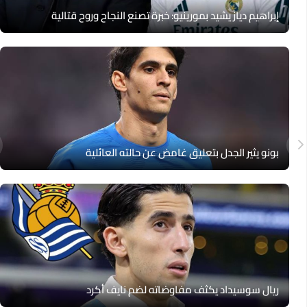
إبراهيم دياز يشيد بمورينيو: خبرة تصنع النجاح وروح قتالية
بونو يثير الجدل بتعليق غامض عن حالته العائلية
ريال سوسيداد يكثف مفاوضاته لضم نايف أكرد