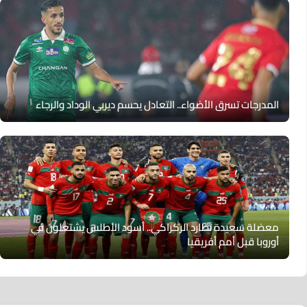
المدرجات تسرق الأضواء.. التعادل يحسم ديربي الوداد والرجاء
معضلة سعيدة تطارد الركراكي.. أسود الأطلس يشتعلون في
أوروبا قبل أمم أفريقيا