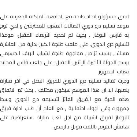
اتفق مسؤولو اتحاد طنجة مع الجامعة الملكية المغربية على
موعد تسليم درع دوري اتصالات المغرب للمحترفين والذي توج
به فارس البوغاز , بحيث تم تحديد الأربعاء المقبل، موعدًا
لتسليم درع الدوري، على ملعب طنجة الكبير بداية من العاشرة
مساءً , بسبب تزامن مواجهة طنجة لشباب الريف الحسيمي
برسم الجولة الأخيرة الإثنين المقبل، على ملعب فاس المحايد
بغياب الجمهور.
وجرت تقاليد تسليم درع الدوري للفريق البطل في آخر مباراة
يلعبها، الا ان هذا الموسم سيكون مختلف , بحث تم الاتفاق
هذه المرة مع الفريق الفائز لتسليمه درع الدوري وسط
جمهوره وفي اجواء احتفالية , مع العلم أن طلب ادارة فريق
البوغاز لفريق اشبيلة من اجل لعب مباراة استعراضية على
هامش التتويج باللقب قوبل بالرفض .