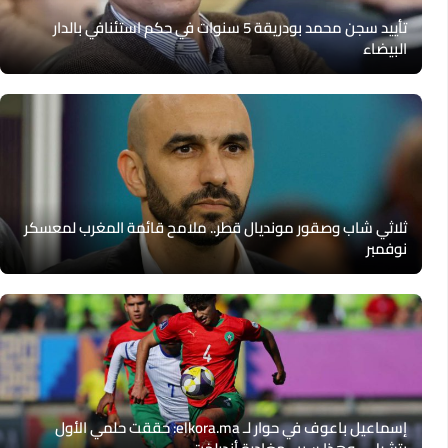
تأييد سجن محمد بودريقة 5 سنوات في حكم استئنافي بالدار
البيضاء
ثلاثي شاب وصقور مونديال قطر.. ملامح قائمة المغرب لمعسكر
نوفمبر
إسماعيل باعوف في حوار لـ elkora.ma: حققت حلمي الأول