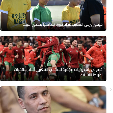
فيفو إنيرجي المغرب تنظم دوريًا تضامنيًا بحضور النيبت
غموض يلف ودّيات مرتقبة للمنتخب المغربي أمام منتخبات
أمريكا اللاتينية