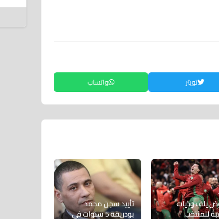
6 أغسطس 2026
تويتر
واتساب
 يلف ودّيات
تأييد سجن محمد
بة للمنتخب
بودريقة 5 سنوات في