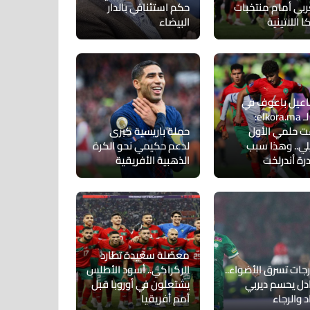
ربي أمام منتخبات
حكم استئنافي بالدار
ا اللاتينية
البيضاء
عيل باعوف في
حوار لـ elkora.ma:
 حلمي الأول
حملة باريسية كبرى
لي.. وهذا سبب
لدعم حكيمي نحو الكرة
رة أندرلخت
الذهبية الأفريقية
معضلة سعيدة تطارد
رجات تسرق الأضواء..
الركراكي.. أسود الأطلس
ادل يحسم ديربي
يشتعلون في أوروبا قبل
د والرجاء
أمم أفريقيا