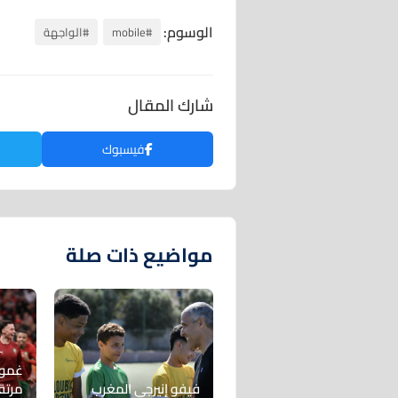
الوسوم:
#mobile
#الواجهة
شارك المقال
فيسبوك
مواضيع ذات صلة
غموض
فيفو إنيرجي المغرب
مرتق