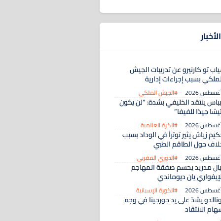
لأخبار
اب تو كارنيرو عن تدريبات الجيش
لملكي بسبب إجراءات إدارية
#الجيش الملكي
يباس ينتقد الخليفي بشدة: “لن يكون
يسًا جيدًا للفيفا”
#الكرة العالمية
يم زياش يثير توتراً في الوداد بسبب
لاف حول الطاقم الطبي
#الدوري المغربي
يال مدريد يحسم صفقة المهاجم
لإيفواري يان ديوماندي
#الكورة الإسبانية
نالدو يشدّ على يد جورجينا في وجه
هام الانتقاد