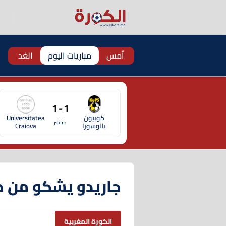
أمس
مباريات اليوم
الغد
1 - 1
كوبيون
Universitatea
مباشر
بالوسورا
Craiova
جاريدو يشكو من ض
الكورة المغربية