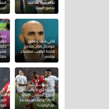
تنظم دوريًا تضامنيًا
المغ
بحضور النيبت
أمريك
إسما
ثلاثي شاب وصقور
مونديال قطر.. ملامح
حققت
قائمة المغرب لمعسكر
بتشي
نوفمبر
مغاد
ما القنوات الناقلة
لمباراة الوداد والرجاء في
الدوري المغربي 2025-
المد
2026؟ وكيف تشاهدها
التع
عبر الإنترنت؟
الودا