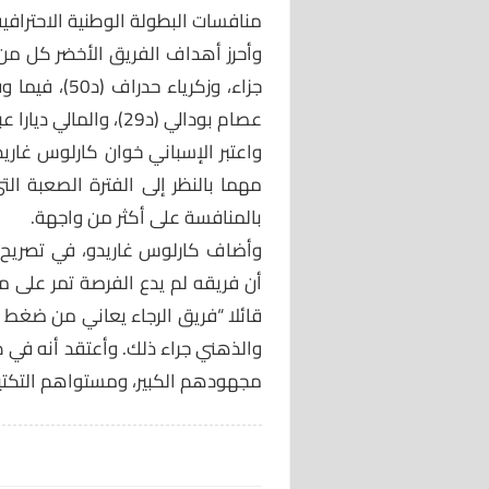
منافسات البطولة الوطنية الاحترافية
جزاء، وزكريا
عصام بودالي (د29)، والمالي ديارا عبدلاوي (د90+4).
واعتبر الإسباني خوان كارلوس غاريد
مهما بالنظر إلى الفترة الصعبة ال
بالمنافسة على أكثر من واجهة.
وأضاف كارلوس غاريدو، في تصريح خل
أن فريقه لم يدع الفرصة تمر على م
قائلا “فريق الرجاء يعاني من ضغط ال
والذهني جراء ذلك. وأعتقد أنه في 
مجهودهم الكبير، ومستواهم التكتي