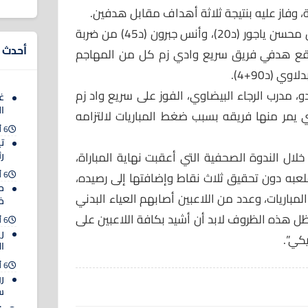
، وفاز عليه بنتيجة ثلاثة أهداف مقابل هدفين.
وأحرز أهداف الفريق الأخضر كل من محسن ياجور (د20)، وأنس جبرون (د45) من ضربة
أحدث ا
ء حدراف (د50)، فيما وقع هدفي فريق سريع وادي زم كل من المهاجم
و، مدرب الرجاء البيضاوي، الفوز على سريع واد زم
غي
ا
تي يمر منها فريقه بسبب ضغط المباريات لالتزامه
6 أغسطس 2026
ت
ال الندوة الصحفية التي أعقبت نهاية المباراة،
رئ
6 أغسطس 2026
لعبه دون تحقيق ثلاث نقاط وإضافتها إلى رصيده،
حك
مباريات، وعدد من اللاعبين أصابهم العياء البدني
خ
ظل هذه الظروف لابد أن أشيد بكافة اللاعبين على
6 أغسطس 2026
ر
كي”.
ا
6 أغسطس 2026
رو
س