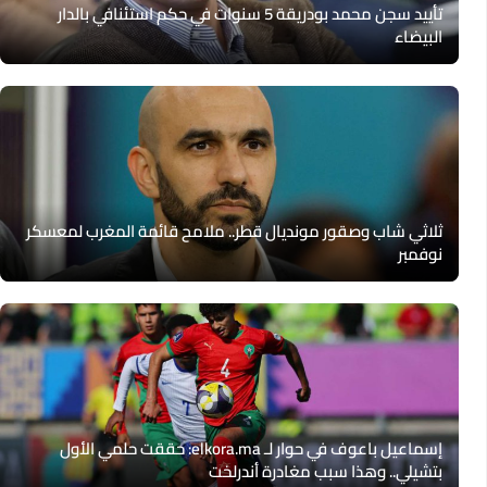
تأييد سجن محمد بودريقة 5 سنوات في حكم استئنافي بالدار
البيضاء
ثلاثي شاب وصقور مونديال قطر.. ملامح قائمة المغرب لمعسكر
نوفمبر
إسماعيل باعوف في حوار لـ elkora.ma: حققت حلمي الأول
بتشيلي.. وهذا سبب مغادرة أندرلخت