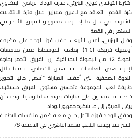
اشترط التونسي فوزي البنزرتي، مدرب الوداد الرياضي البيضاوي
كرة القدم، التعاقد مع لاعبين مميزين خلال فترة الانتقالات
الشتوية، في حال ما إذا رغب مسؤولو الفريق الأحمر في
الاستمرار في القمة.
وقال البنزرتي، أمس الأربعاء، عقب فوز الوداد على مضيفه
أولمبيك خريبكة (0-1)، بملعب الفوسفاط ضمن منافسات
الجولة 12 من البطولة الاحترافية، إن الفريق الأحمر بحاجة
لإجراء بعض التعاقدات لسد بعض الخصاص، مضيفا خلال
الندوة الصحفية التي أعقبت المباراة “أسعى حاليا لتطوير
طريقة لعب المجموعة وتحسين مستوى الفريق مستقبلا،
خاصة أننا مقبلون على مباريات قوية محليا وقاريا، ويجب أن
يرقى الفريق إلى ما ينتظره جمهور الوداد”.
وحقق الوداد فوزه الأول خارج ملعبه ضمن منافسات البطولة
الاحترافية بهدف اللاعب محمد الناهيري في الدقيقة 78.