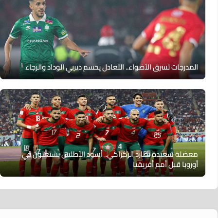
المدرجات تسرق الأضواء.. التعادل يحسم ديربي الوداد والرجاء
معضلة سعيدة تطارد الركراكي.. أسود الأطلس يشتعلون في
أوروبا قبل أمم أفريقيا