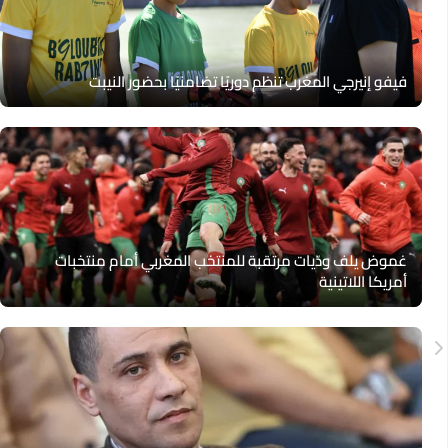
فيفو إنيرجي المغرب تنظم دوريًا تضامنيًا بحضور النيبت
غموض يلف ودّيات مرتقبة للمنتخب المغربي أمام منتخبات
أمريكا اللاتينية