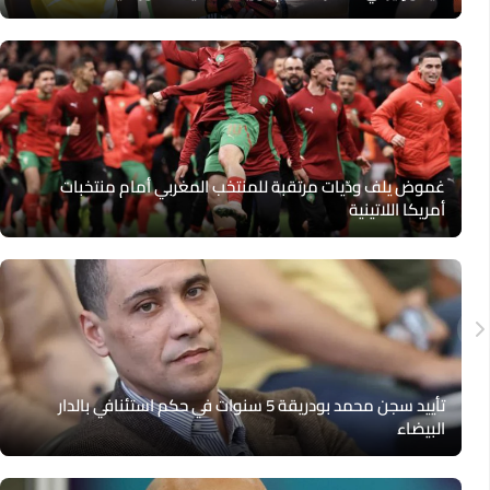
غموض يلف ودّيات مرتقبة للمنتخب المغربي أمام منتخبات
أمريكا اللاتينية
تأييد سجن محمد بودريقة 5 سنوات في حكم استئنافي بالدار
البيضاء