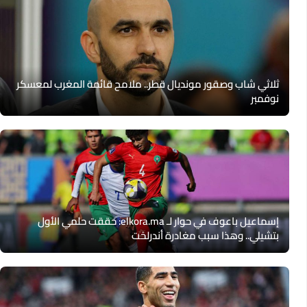
ثلاثي شاب وصقور مونديال قطر.. ملامح قائمة المغرب لمعسكر
نوفمبر
إسماعيل باعوف في حوار لـ elkora.ma: حققت حلمي الأول
بتشيلي.. وهذا سبب مغادرة أندرلخت