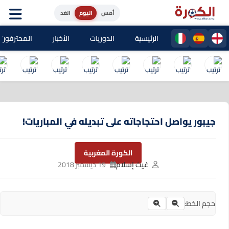
أمس
اليوم
الغد
الرئيسية
الدوريات
الأخبار
المحترفون المغا
جيبور يواصل احتجاجاته على تبديله في المباريات!
الكورة المغربية
غيث إسلام
19 ديسمبر 2018
حجم الخط: