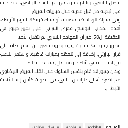
واصل الليبيري ويليام جيبور، مهاجم الوداد الرياضي، احتجاجاته
على تبديله من قبل مدربه خلال مباريات الفريق.
وفي مباراة الوداد ضد مضيفه أولمبيك خريبكة، اليوم الأربعاء،
أقدم المدرب التونسي فوزي البنزرتي، على تغيير جيبور في
الدقيقة ال50، غير أن المهاجم الليبيري لم يتقبل الأمر.
وظهر جيبور وهو يحرك يديه بطريقة تعبر عن عدم رضاه على
قرار البنزرتي، إضافة إلى تلفظه بعبارات غاضبة، واستمر اللاعب
في احتجاجه حتى أثناء جلوسه على مقاعد البدلاء.
وكان جيبور قد قام بنفس السلوك خلال لقاء الفريق البيضاوي
مع نظيره أهلي طرابلس الليبي، في بطولة كأس زايد للأندية
الأبطال.
الوسوم:
#mobile
#الواجهة
#الوداد البيضاوي