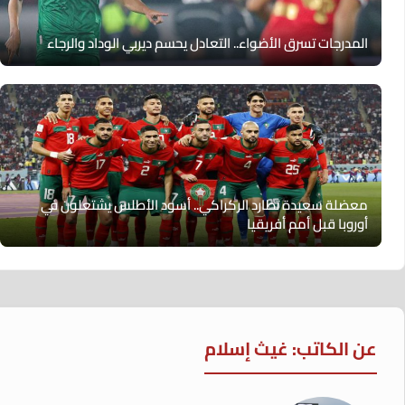
المدرجات تسرق الأضواء.. التعادل يحسم ديربي الوداد والرجاء
معضلة سعيدة تطارد الركراكي.. أسود الأطلس يشتعلون في
أوروبا قبل أمم أفريقيا
عن الكاتب: غيث إسلام