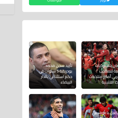
تويتر
واتساب
6 أغسطس 2026
 يلف ودّيات
تأييد سجن محمد
بة للمنتخب
بودريقة 5 سنوات في
ربي أمام منتخبات
حكم استئنافي بالدار
ا اللاتينية
البيضاء
عيل باعوف في