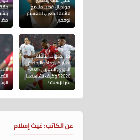
ثلاثي شاب وصقور
مونديال قطر.. ملامح
حققت
قائمة المغرب لمعسكر
بتشي
نوفمبر
مغاد
ما القنوات الناقلة
لمباراة الوداد والرجاء في
الدوري المغربي 2025-
المد
2026؟ وكيف تشاهدها
التع
عبر الإنترنت؟
الودا
عن الكاتب: غيث إسلام