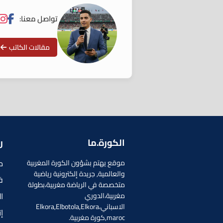
تواصل معنا:
مقالات الكاتب
الكورة.ما
ر
م
موقع يهتم بشؤون الكورة المغربية
والعالمية, جريدة إلكترونية رياضية
ف
متخصصة في الرياضة مغربية،بطولة
ا
مغربية،الدوري
الاسباني،Elkora,Elbotola,Elkora
إ
maroc,كورة مغربية.