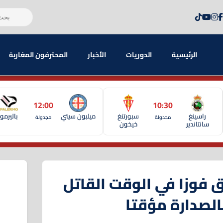
الرئيسية
الدوريات
الأخبار
المحترفون المغاربة
12:00
10:30
راسينغ
سبورتنغ
ميلبون سيتي
باليرمو
مجدولة
مجدولة
سانتاندير
خيخون
 فوزا في الوقت القاتل
الصدارة مؤقتا