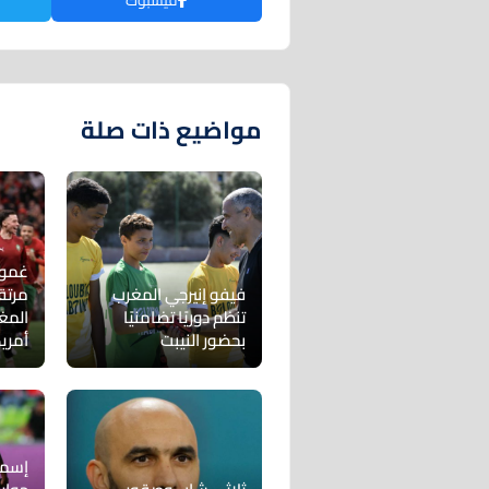
فيسبوك
مواضيع ذات صلة
غموض
فيفو إنيرجي المغرب
مرتق
تنظم دوريًا تضامنيًا
المغ
بحضور النيبت
أمريك
إسما