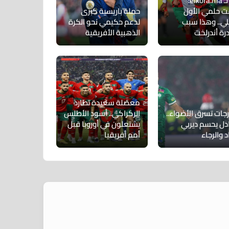
حوار لـ elkora.ma:
 حلمي الأول
حملة باريسية كبرى
لي.. وهذا سبب
لدعم حكيمي نحو الكرة
رة أندرلخت
الذهبية الأفريقية
معضلة سعيدة تطارد
رجات تسرق الأضواء..
الركراكي.. أسود الأطلس
ادل يحسم ديربي
يشتعلون في أوروبا قبل
د والرجاء
أمم أفريقيا