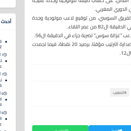
القاتل، على حساب ضيفه مولوجية وجدة، بنتيجة
 الفريق السوسي، من توقيع لاعب مولودية وجدة
أحدث ا
82 من عمر اللقاء.
عب “غزالة سوس” لضربة جزاء في الدقيقة ال56.
ف
وبهذا الانتصار، انفرد حسنية أكادير بصدارة الترتيب مؤقتا، برصيد 20 نقطة، فيما تجمدت
2032
7 أغسطس 2026
ل
ع
7 أغسطس 2026
ن
ق
#المغرب
6 أغسطس 2026
ا
ا
6 أغسطس 2026
ا
عل