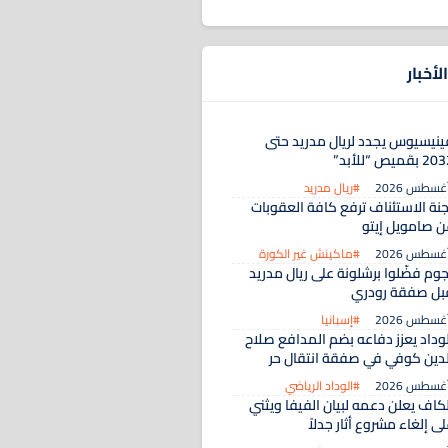
لأخبار
ينيسيوس يجدد لريال مدريد حتى
 بقميص “للأبد”
#ريال مدريد
جنة الاستئناف ترفع كافة العقوبات
ن صامويل إيتو
#ماكينش غير الكورة
جوم فضّلوا برشلونة على ريال مدريد
بل صفقة رودري
#إسبانيا
لوداد يعزز دفاعه بضم المدافع صلاح
لدين كوفي في صفقة انتقال حر
#الوداد الرياضي
لكاف يعلن دعمه لبيان الفيفا ويثني
ى إلغاء مشروع أثار جدلاً