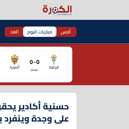
أمس
مباريات اليوم
الغد
0 - 0
قرطبة
ألميريا
مباشر
حسنية أكادير يحقق
على وجدة وينفرد ب