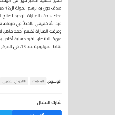
حقق حسنية أكادير فوزا في الوقت 
هدف دون رد، برسم الجولة ال12 من الدوري المغربي.
وجاء هدف المباراة الوحيد لصالح
عبد الله خفيفي بالخطأ في مرماه، في الدقيقة ال
وعرفت المباراة تضييع أحمد ماهر، لا
نقاط المولودية عند 13، في المركز ال12.
الوسوم:
#mobile
#الدوري المغربي
شارك المقال