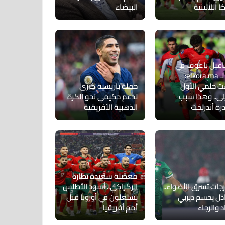
ا اللاتينية
البيضاء
عيل باعوف في
حوار لـ elkora.ma:
 حلمي الأول
حملة باريسية كبرى
لي.. وهذا سبب
لدعم حكيمي نحو الكرة
رة أندرلخت
الذهبية الأفريقية
معضلة سعيدة تطارد
رجات تسرق الأضواء..
الركراكي.. أسود الأطلس
ادل يحسم ديربي
يشتعلون في أوروبا قبل
د والرجاء
أمم أفريقيا