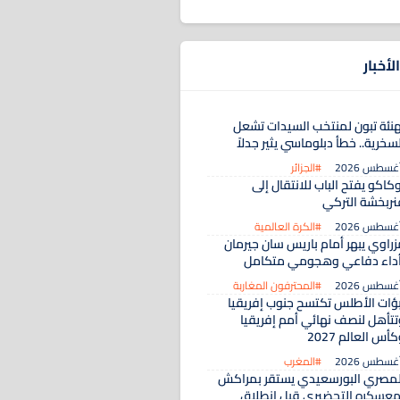
لأخبار
هنئة تبون لمنتخب السيدات تشعل
سخرية.. خطأ دبلوماسي يثير جدلاً
#الجزائر
كاكو يفتح الباب للانتقال إلى
نربخشة التركي
#الكرة العالمية
زراوي يبهر أمام باريس سان جيرمان
أداء دفاعي وهجومي متكامل
#المحترفون المغاربة
بؤات الأطلس تكتسح جنوب إفريقيا
تتأهل لنصف نهائي أمم إفريقيا
أس العالم 2027
#المغرب
لمصري البورسعيدي يستقر بمراكش
معسكره التحضيري قبل انطلاق