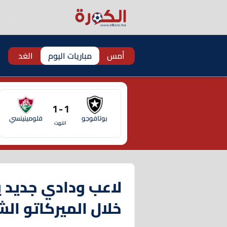
أمس
مباريات اليوم
الغد
1 - 1
بوتافوجو
فلومينينسي
انتهت
لاعب ودادي جديد 
خلال الميركاتو ال