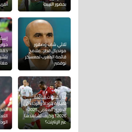
بحضور النيبت
أمريك
إسما
ثلاثي شاب وصقور
مونديال قطر.. ملامح
حققت
قائمة المغرب لمعسكر
بتشي
نوفمبر
مغاد
ما القنوات الناقلة
لمباراة الوداد والرجاء في
الدوري المغربي 2025-
المد
2026؟ وكيف تشاهدها
التع
عبر الإنترنت؟
الودا