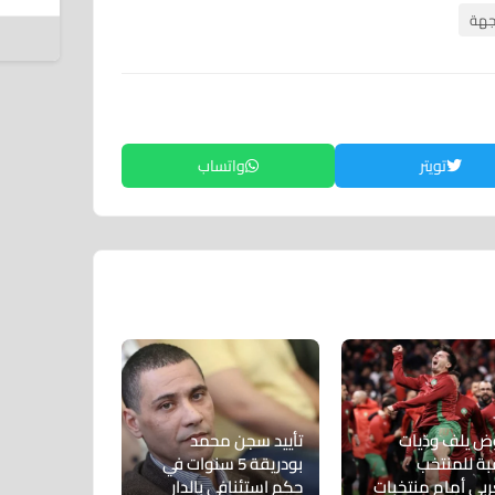
ا
جهة
8 أغسطس 2026
تويتر
واتساب
 يلف ودّيات
تأييد سجن محمد
بة للمنتخب
بودريقة 5 سنوات في
ربي أمام منتخبات
حكم استئنافي بالدار