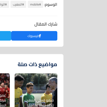
الوسوم:
#mobile
#المغرب
#الوا
شارك المقال
فيسبوك
مواضيع ذات صلة
غموض
فيفو إنيرجي المغرب
مرتق
تنظم دوريًا تضامنيًا
المغ