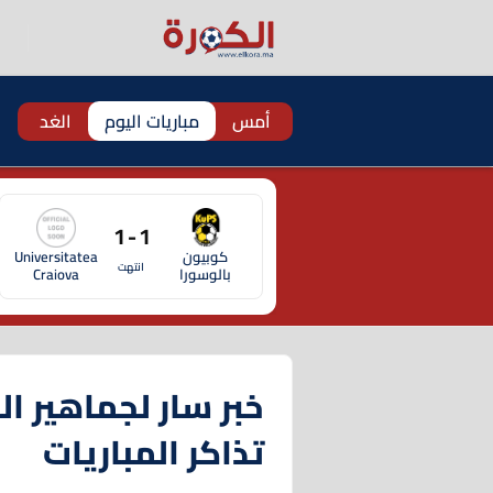
أمس
مباريات اليوم
الغد
1 - 1
كوبيون
Universitatea
انتهت
بالوسورا
Craiova
خبر سار لجماهير ا
تذاكر المباريات