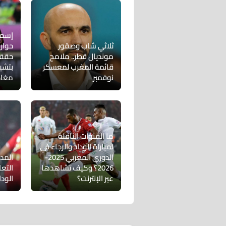
إسما
ثلاثي شاب وصقور
مونديال قطر.. ملامح
حققت
قائمة المغرب لمعسكر
بتشي
نوفمبر
مغاد
ما القنوات الناقلة
لمباراة الوداد والرجاء في
الدوري المغربي 2025-
المد
2026؟ وكيف تشاهدها
التع
عبر الإنترنت؟
الودا