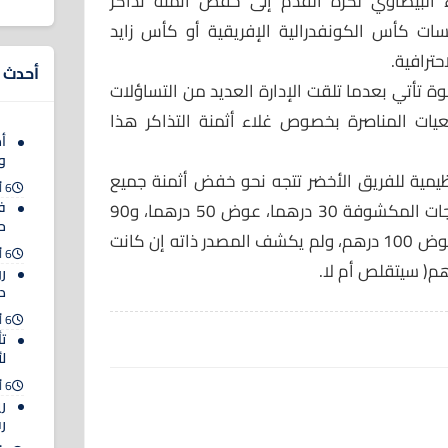
ء البيضاوي لكرة القدم إلى خفض أثمنة تذاكر
سات كأس الكونفدرالية الإفريقية أو كأس زايد
حترافية.
أحدث ا
تأتي بعدما تلقت الإدارة العديد من التساؤلات
ت المناصرة بخصوص غلاء أثمنة التذاكر هذا
أم
و
ظيمية للفريق الأخضر تتجه نحو خفض أثمنة جميع
6 أغسطس 2026
ف
التذاكر، إذ سيصبح ثمن تذاكر المدرجات المكشوفة 30 درهما، عوض 50 درهما، و90
حت
درهما بالنسبة للمدرجات المغطاة عوض 100 درهم، ولم يكشف المصدر ذاته إن كانت
6 أغسطس 2026
ر
د
6 أغسطس 2026
ت
ل
6 أغسطس 2026
ري
ر