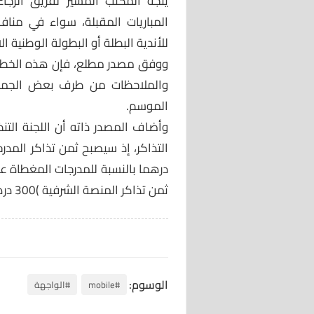
يتجه المكتب المسير لفريق الرجا
المباريات المقبلة، سواء في مناف
للأندية البطلة أو البطولة الوطنية الا
ووفق مصدر مطلع، فإن هذه الخطوة 
والملاحظات من طرف بعض الجمعيا
الموسم.
وأضاف المصدر ذاته أن اللجنة التن
ثمن تذاكر المنصة الشرفية )300 درهم( سيتقلص أم لا.
الوسوم:
#mobile
#الواجهة