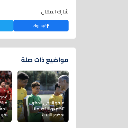
شارك المقال
فيسبوك
مواضيع ذات صلة
غموض
فيفو إنيرجي المغرب
مرتق
تنظم دوريًا تضامنيًا
المغ
بحضور النيبت
أمريك