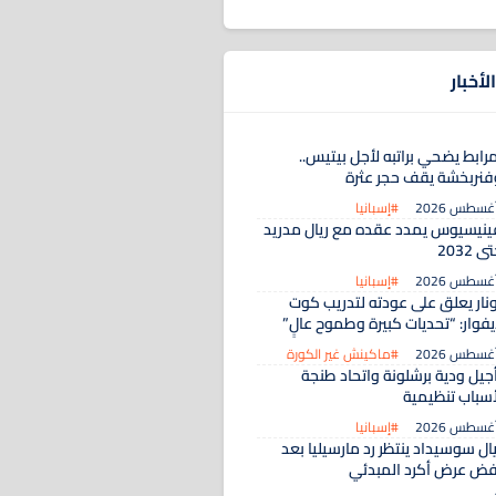
لأخبار
رابط يضحي براتبه لأجل بيتيس..
فنربخشة يقف حجر عثرة
#إسبانيا
ينيسيوس يمدد عقده مع ريال مدريد
ى 2032
#إسبانيا
ونار يعلق على عودته لتدريب كوت
يفوار: “تحديات كبيرة وطموح عالٍ”
#ماكينش غير الكورة
أجيل ودية برشلونة واتحاد طنجة
أسباب تنظيمية
#إسبانيا
ال سوسيداد ينتظر رد مارسيليا بعد
فض عرض أكرد المبدئي