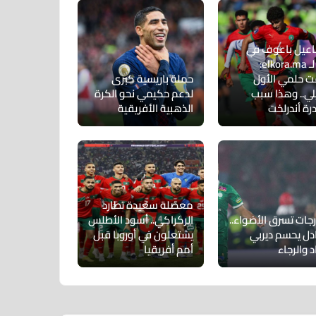
عيل باعوف في
حوار لـ elkora.ma:
 حلمي الأول
حملة باريسية كبرى
لي.. وهذا سبب
لدعم حكيمي نحو الكرة
رة أندرلخت
الذهبية الأفريقية
معضلة سعيدة تطارد
رجات تسرق الأضواء..
الركراكي.. أسود الأطلس
ادل يحسم ديربي
يشتعلون في أوروبا قبل
د والرجاء
أمم أفريقيا