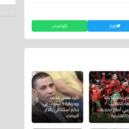
6 أغسطس 2026
تويتر
واتساب
 يلف ودّيات
تأييد سجن محمد
بة للمنتخب
بودريقة 5 سنوات في
ربي أمام منتخبات
حكم استئنافي بالدار
ا اللاتينية
البيضاء