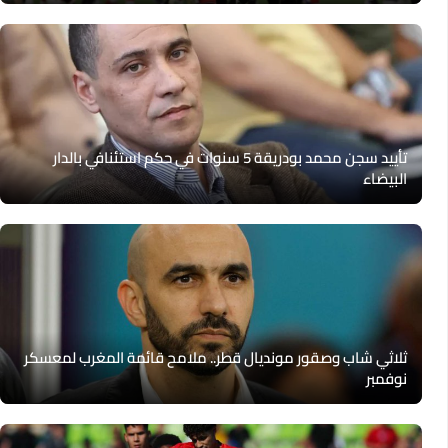
تأييد سجن محمد بودريقة 5 سنوات في حكم استئنافي بالدار
البيضاء
ثلاثي شاب وصقور مونديال قطر.. ملامح قائمة المغرب لمعسكر
نوفمبر