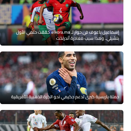
إسماعيل باعوف في حوار لـ elkora.ma: حققت حلمي الأول
بتشيلي.. وهذا سبب مغادرة أندرلخت
حملة باريسية كبرى لدعم حكيمي نحو الكرة الذهبية الأفريقية