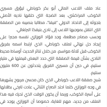
عاد ملف اللاعب المالي أبو بكر كوياطي ليؤرق مسيري
الكوكب المراكشي، بعد الضجة التي خلقها ناديه الأصلي
بلجوئه إلى الاتحاد الدولي “فيفا”، مطالبا بنصيبه من الصفقة
التي انتقل بموجبها اللاعب إلى نادي بنيفكا البرتغالي.
وحسب مصادر مطلعة، وجد فؤاد الورزازي نفسه مجبرا على
إيجاد حل نهائي لملف كوياطي، الذي ارتبط اسمه بفريق
الكوكب قبل ثلاثة مواسم، من خلال تناثر الحديث أوساط محيط
النادي بشأن قيمة الصفقة التي حدد البعض قيمتها في مليار
سنتيم، في حين أن مسيري الفريق يتحدثون عن 600 مليون
سنتيم.
شبح صفقة اللاعب كوياطي الذي كان محسن مربوح يشهرها
في وجه الورزازي كلما احتد الصراع الثنائي، عادت لترخي بظلالها
على أسرة الكوكب، وربما أن يكون الوقت الذي تحرك فيه هذا
الملف من جديد، مهم للغاية، خصوصا أن الورزازي يوجد في