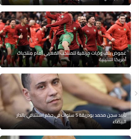
غموض يلف ودّيات مرتقبة للمنتخب المغربي أمام منتخبات
أمريكا اللاتينية
تأييد سجن محمد بودريقة 5 سنوات في حكم استئنافي بالدار
البيضاء