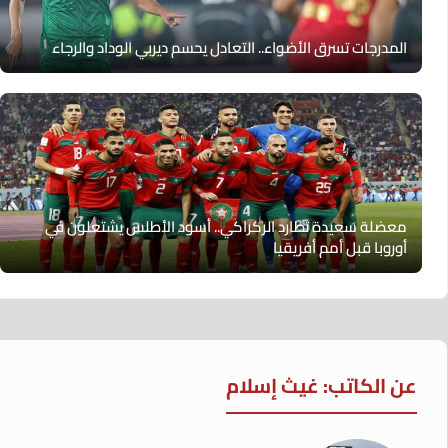
المدرجات تسرق الأضواء.. التعادل يحسم ديربي الوداد والرجاء
معضلة سعيدة تطارد الركراكي.. أسود الأطلس يشتعلون في
أوروبا قبل أمم أفريقيا
عن الكاتب: غيث إسلام