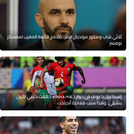
ثلاثي شاب وصقور مونديال قطر.. ملامح قائمة المغرب لمعسكر
نوفمبر
إسماعيل باعوف في حوار لـ elkora.ma: حققت حلمي الأول
بتشيلي.. وهذا سبب مغادرة أندرلخت