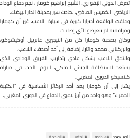
تعرض الدولي الإفواري، الشيخ إبراهيم كومارا، نجم دفاع الوداد
الرياضي، الخميس الماضي، لحادث سير بمدينة الدار البيضاء.
وخلفت الواقعة أضرارا كبيرة في سيارة اللاعب، غير أن كومارا
ومرافقيه لم يتعرضوا لأي إصابات.
وكان بصحبة كومارا كل من النيجيري غابرييل أوكيشوكو،
والبركنابي محمد واتارا، إضافة إلى أحد أصدقاء اللاعب.
والتحق اللاعب بشكل عادي بتداريب الفريق الودادي الذي
يستعد لاستضافة الجيش الملكي، اليوم الأحد، في مباراة
كلاسيكو الدوري المغربي.
يشار إلى أن كومارا يعد أحد الركائز الأساسية في “الكتيبة
الحمراء” وهو واحد من أبرز لاعبي الدفاع في الدوري المغربي.
الوسوم:
#mobile
#المغرب
#الواجهة