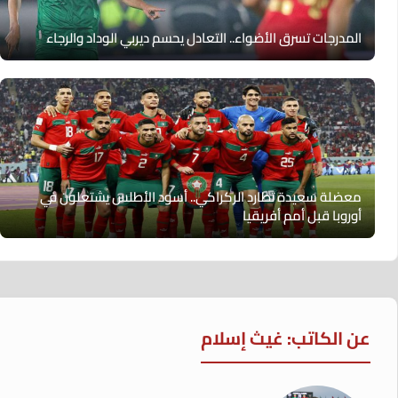
المدرجات تسرق الأضواء.. التعادل يحسم ديربي الوداد والرجاء
معضلة سعيدة تطارد الركراكي.. أسود الأطلس يشتعلون في
أوروبا قبل أمم أفريقيا
عن الكاتب: غيث إسلام