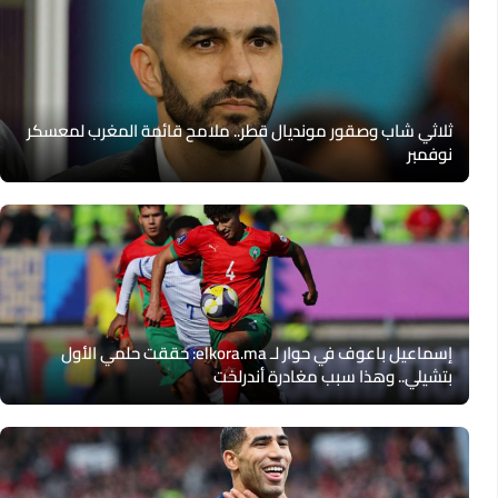
ثلاثي شاب وصقور مونديال قطر.. ملامح قائمة المغرب لمعسكر
نوفمبر
إسماعيل باعوف في حوار لـ elkora.ma: حققت حلمي الأول
بتشيلي.. وهذا سبب مغادرة أندرلخت