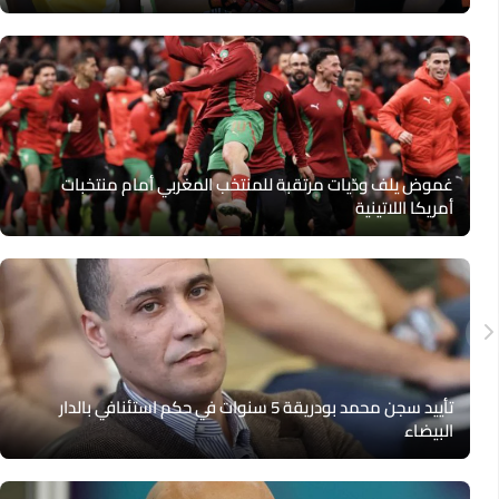
غموض يلف ودّيات مرتقبة للمنتخب المغربي أمام منتخبات
أمريكا اللاتينية
تأييد سجن محمد بودريقة 5 سنوات في حكم استئنافي بالدار
البيضاء