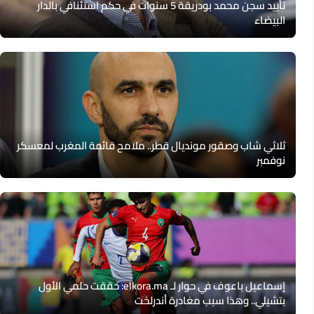
تأييد سجن محمد بودريقة 5 سنوات في حكم استئنافي بالدار
البيضاء
ثلاثي شاب وصقور مونديال قطر.. ملامح قائمة المغرب لمعسكر
نوفمبر
إسماعيل باعوف في حوار لـ elkora.ma: حققت حلمي الأول
بتشيلي.. وهذا سبب مغادرة أندرلخت