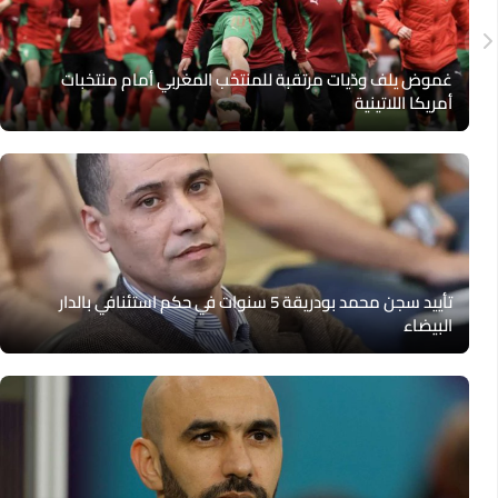
غموض يلف ودّيات مرتقبة للمنتخب المغربي أمام منتخبات
أمريكا اللاتينية
تأييد سجن محمد بودريقة 5 سنوات في حكم استئنافي بالدار
البيضاء