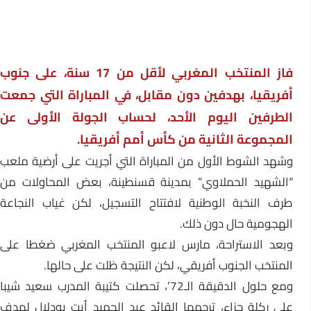
فاز المنتخب المغربي لأقل من 17 سنة، على جنوب
أفريقيا، بهدفين دون مقابل، في المباراة التي جمعت
الطرفين اليوم الأحد، لحساب الجولة الأولى عن
المجموعة الثانية من كأس أمم أفريقيا.
وشهد الشوط الأول من المباراة التي أجريت على أرضية ملعب
“الشهيد الحملاوي” بمدينة قسنطينة، بعض المحاولات من
طرف النخبة الوطنية لافتتاح التسجيل، لكن غياب النجاعة
الهجومية حال دون ذلك.
وبعد الاستراحة، مارس لاعبو المنتخب المغربي ضغطا على
المنتخب الجنوب أفريقي، لكن النتيجة ظلت على حالها.
ومع حلول الدقيقة الـ72’، تحصلت كتيبة المدرب سعيد شيبا
على ركلة جزاء، ترجمها القائد عبد الحميد أيت بودلال لهدف