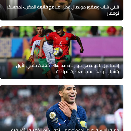
ثلاثي شاب وصقور مونديال قطر.. ملامح قائمة المغرب لمعسكر
نوفمبر
إسماعيل باعوف في حوار لـ elkora.ma: حققت حلمي الأول
بتشيلي.. وهذا سبب مغادرة أندرلخت
حملة باريسية كبرى لدعم حكيمي نحو الكرة الذهبية الأفريقية