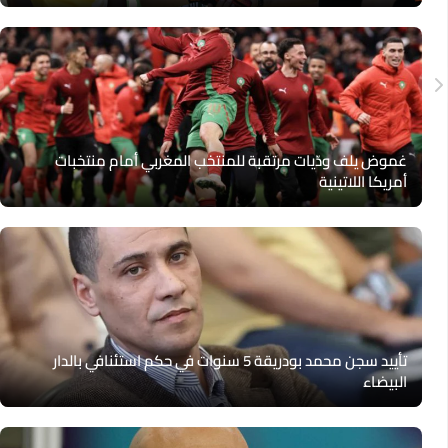
غموض يلف ودّيات مرتقبة للمنتخب المغربي أمام منتخبات
أمريكا اللاتينية
تأييد سجن محمد بودريقة 5 سنوات في حكم استئنافي بالدار
البيضاء