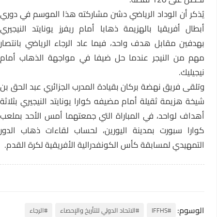
يُذكر أن الوداد الرياضي دشن مشاركته هذا الموسم في دوري
أبطال أفريقيا بالهزيمة ذهابا أمام ريفرز يونايتد النيجيري
بهدفين مقابل هدف واحد، فيما عاد الرجاء الرياضي بانتصار
مهم من النيجر عندما حل ضيفا في مواجهة الذهاب أمام
نيجيليك.
وتلقى فريق نهضة بركان بقيادة المدرب الجزائري عبد الحق بن
شيخة هزيمة ثقيلة أمام مضيفه كوارا يونايتد النيجيري بثلاثة
أهداف لواحد، في المباراة التي جمعتهما أمس الأحد بملعب
كوارا سبورت بمدينة اليورين، لحساب لقاءات ذهاب الدور
التمهيدي لمسابقة كأس الكونفدرالية الأفريقية لكرة القدم.
الوسوم:
#IFFHS
#الاتحاد الدولي للتأريخ والإحصاء
#الرجاء