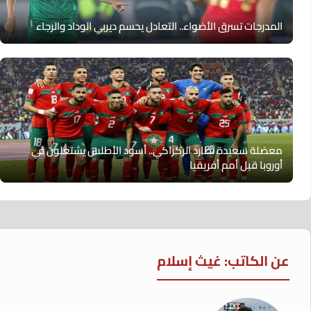
المدرجات تسرق الأضواء.. التعادل يحسم ديربي الوداد والرجاء
معضلة سعيدة تطارد الركراكي.. أسود الأطلس يشتعلون في
أوروبا قبل أمم أفريقيا
عن الكاتب: غيث إسلام