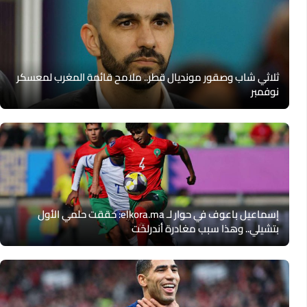
ثلاثي شاب وصقور مونديال قطر.. ملامح قائمة المغرب لمعسكر
نوفمبر
إسماعيل باعوف في حوار لـ elkora.ma: حققت حلمي الأول
بتشيلي.. وهذا سبب مغادرة أندرلخت