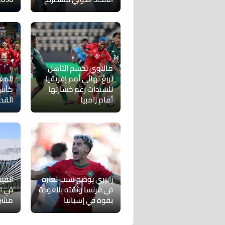
مالاوي تحسم التأهل
لربع نهائي أمم إفريقيا
المغ
للسيدات رغم خسارتها
كأس 
أمام زامبيا
القد
زابيري يوضح سبب تعثره
الفيف
في فرنسا وثقته بالعودة
في ا
بقوة في إسبانيا
مشرو