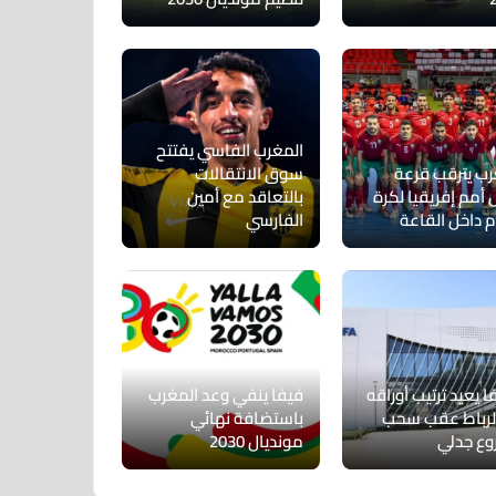
المغرب الفاسي يفتتح
رب يترقب قرعة
سوق الانتقالات
أمم إفريقيا لكرة
بالتعاقد مع أمين
م داخل القاعة
الفارسي
ا يعيد ترتيب أوراقه
فيفا ينفي وعد المغرب
لرباط عقب سحب
باستضافة نهائي
ع جدلي
مونديال 2030