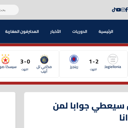
الرئيسية
الدوريات
الأخبار
المحترفون المغاربة
0 - 3
2 - 1
Jagiellonia
رينجرز
مكابي تل
سيسكا صوف
انتهت
انتهت
أبيب
ل سيعطي جوابا لمن
ا