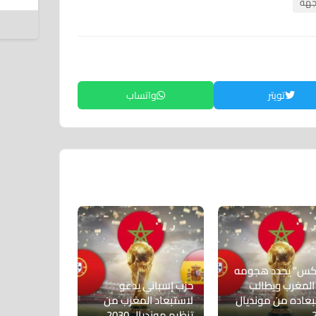
جهة
6 أغسطس 2026
تويتر
واتساب
س” يجدد هجومه
المغرب ويطالب
حزب إسباني يدعو
بعاده من مونديال
لاستبعاد المغرب من
تنظيم مونديال 2030