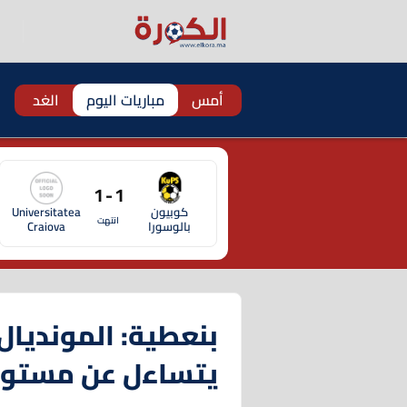
أمس
مباريات اليوم
الغد
1 - 1
كوبيون
Universitatea
انتهت
بالوسورا
Craiova
بنعطية: المونديا
يتساءل عن مستوان