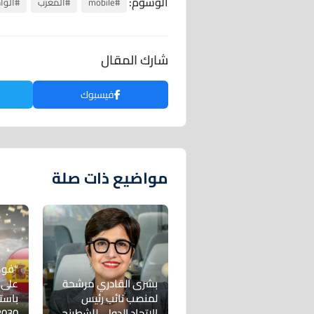
الوسوم:
#mobile
#المغرب
#الوا
شارك المقال
فيسبوك
مواضيع ذات صلة
“فوك
بشرى القادري مرشحة
على 
لمنصب نائب رئيس
باست
الاتحاد الدولي للشطرنج
2030