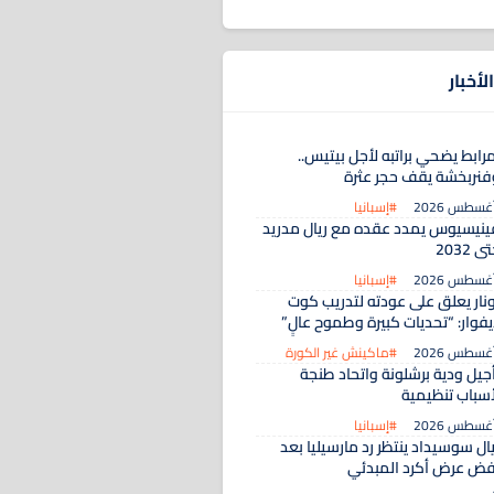
لأخبار
رابط يضحي براتبه لأجل بيتيس..
فنربخشة يقف حجر عثرة
#إسبانيا
ينيسيوس يمدد عقده مع ريال مدريد
ى 2032
#إسبانيا
ونار يعلق على عودته لتدريب كوت
يفوار: “تحديات كبيرة وطموح عالٍ”
#ماكينش غير الكورة
أجيل ودية برشلونة واتحاد طنجة
أسباب تنظيمية
#إسبانيا
ال سوسيداد ينتظر رد مارسيليا بعد
فض عرض أكرد المبدئي