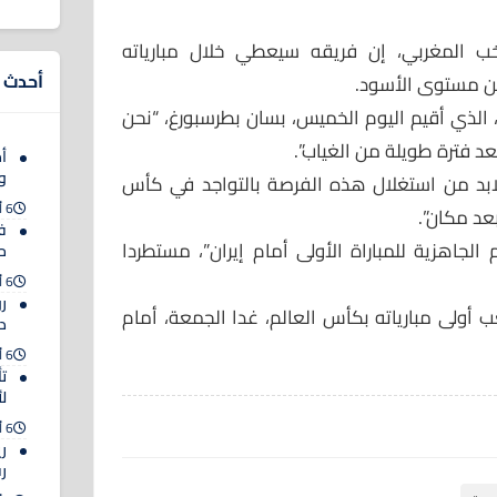
خب المغربي، إن فريقه سيعطي خلال مبارياته
أحدث ا
عن مستوى الأسود.
الذي أقيم اليوم الخميس، بسان بطرسبورغ، “نحن
د فترة طويلة من الغياب”.
أم
و
ابد من استغلال هذه الفرصة بالتواجد في كأس
6 أغسطس 2026
عد مكان”.
ف
 الجاهزية للمباراة الأولى أمام إيران”، مستطردا
حت
6 أغسطس 2026
ر
ب أولى مبارياته بكأس العالم، غدا الجمعة، أمام
د
6 أغسطس 2026
ت
ل
6 أغسطس 2026
ري
ر