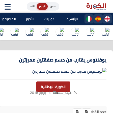
أمس
اليوم
الغد
الرئيسية
الدوريات
الأخبار
المحترفون المغا
يوفنتوس يقترب من حسم صفقتين مميزتين
الكورة الإيطالية
غيث إسلام
14 يونيو 2018
حجم الخط: