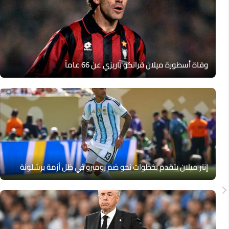
وفاة أسطورة ميلان فرانكو باريزي عن 66 عاماً
إنتر ميلان يتقدم بخطوات نحو ضم روميرو في ظل أزمة برشلونة