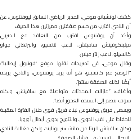
كشف لوتشيانو موجي، المدير الرياضي السابق ليوفنتوس، عن
أن النادي اقترب من حسم صفقتين مميزتين هذا الصيف.
وأكد أن يوفنتوس اقترب من التعاقد مع الصربي
ميلينكوفيتش سافيتش، لاعب لاتسيو، والبرتغالي جواو
كانسيلو، لاعب إنتر ميلان.
وقال موجي، في تصريحات نقلها موقع “فوتبول إيطاليا”:
“الوضع مع كانسيلو، هو أنه يريد يوفنتوس، والنادي يريده
أيضًا، لذلك الصفقة ستتم”.
وأضاف: “مازالت المحدثات متواصلة مع سافيتش، ولكنه
سوف ينضم إلى السيدة العجوز أيضًا”.
ويسعى فريق يوفنتوس لبناء فريق قوي خلال الفترة المقبلة
للحفاظ على لقب الدوري، والتتويج بدوري أبطال أوروبا.
وكان سافيتش قريبًا من مانشستر يونايتد، ولكن مغالاة النادي
الإيطالي، تسببت في فشل الصفقة.