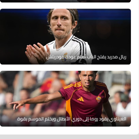
ريال مدريد يفتح الباب أمام عودة مودريتش
العيناوي يقود روما إلى دوري الأبطال ويختم الموسم بقوة