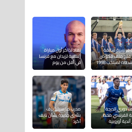
ة فرنسية سابقة
نفاد تذاكر أول مباراة
 فتح ملف فحوص
رسمية لزيدان مع فرنسا
طات لمنتخب 1998
في أقل من يوم
 دوري الدرجة
مدرب مارسيليا يزف
نية الفرنسي محط
بشرى جديدة بشأن نايف
 أندية أوروبية
أكرد