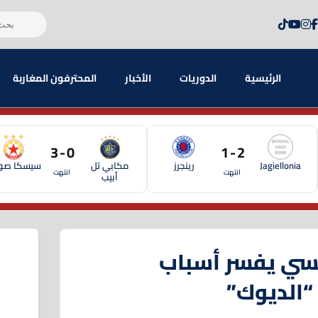
الرئيسية
الدوريات
الأخبار
المحترفون المغاربة
0 - 3
2 - 1
Jagiellonia
رينجرز
مكابي تل
سيسكا صوف
انتهت
انتهت
أبيب
نسي يفسر أسباب
 “الديوك”