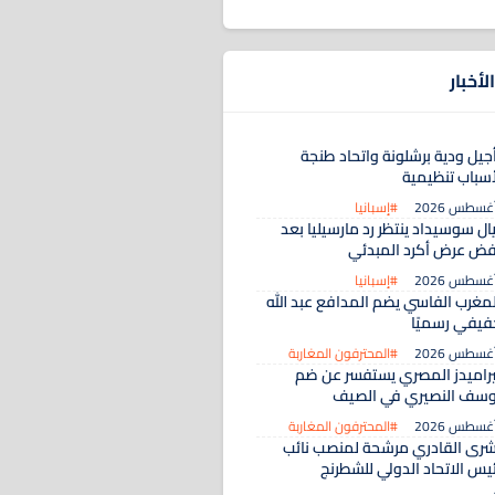
لأخبار
أجيل ودية برشلونة واتحاد طنجة
أسباب تنظيمية
#إسبانيا
ال سوسيداد ينتظر رد مارسيليا بعد
فض عرض أكرد المبدئي
#إسبانيا
لمغرب الفاسي يضم المدافع عبد الله
فيفي رسميًا
#المحترفون المغاربة
يراميدز المصري يستفسر عن ضم
وسف النصيري في الصيف
#المحترفون المغاربة
شرى القادري مرشحة لمنصب نائب
ئيس الاتحاد الدولي للشطرنج