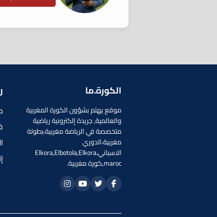
الكورة.ما
ر
م
موقع يهتم بشؤون الكورة المغربية
والعالمية, جريدة إلكترونية رياضية
ف
متخصصة في الرياضة مغربية،بطولة
ا
مغربية،الدوري
الاسباني،Elkora,Elbotola,Elkora
إ
maroc,كورة مغربية.