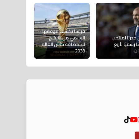
فرنسا تكشف موقفها
 مدربًا لمنتخب
الرسمي من الترشح
 رسميًا لأربع
لاستضافة كأس العالم
ات
2038