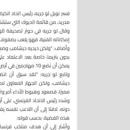
فسر نويل لو جريه، رئيس اتحاد الكرة
مدريد، من قائمة الديوك التي ستشا
وقال لو جريه في حوار لصحيفة (لو 
إمكاناته الفنية، فهو يلعب بصفوف أح
وأضاف: “ولكن ديديه ديشامب وضع ن
بدون بنزيما، خاصة بعد الاعتماد ع
يمكن أن نضع 10 مهاجمين في أرض الملعب”.
وتابع لو جريه: “لقد سبق أن انض
ديشامب، ولكن الجهاز المعاون لا
مميزا، فصعود وهبوط الأداء أمر وار
وشدد رئيس الاتحاد الفرنسي، على أن
دونه، لافتا إلى أن اللاعب نفسه يفو
هذه القضية، بحسب قوله.
وأشار إلى أن هدف منتخب فرنسا ف