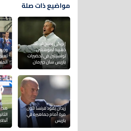
مواضيع ذات صلة
إنريكي يمنح فرصة
ذهبية لموهبتين
وزير
تونسيتين في تحضيرات
تعيد
باريس سان جيرمان
المنش
زيدان يقود فرنسا لأول
هداف
مرة أمام جماهيره في
الثا
باريس
أنظار