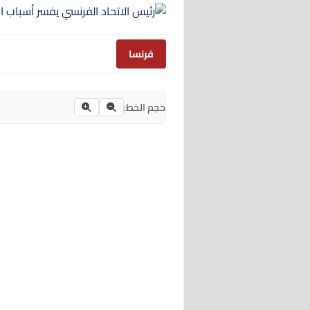
فرنسا
حجم الخط: