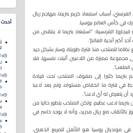
 الفرنسي، أسباب استبعاد كريم بنزيما، مهاجم ريال
أحدث ا
رك في كأس العالم بروسيا.
فيجارو) الفرنسية: “استبعاد بنزيما لا ينتقص من
د أكبر أندية العالم”.
ت
ل
ظاما للمنتخب منذ فترة طويلة، وسار بشكل جيد
6 أغسطس 2026
لى مجموعة مميزة من اللاعبين أثبتت نفسها، فلا
ري
ر
م بنزيما كثيرا إلى صفوف المنتخب تحت قيادة
6 أغسطس 2026
ا
حظ في فترة ما انخفاض مستواه، ولم يعد لاعبا
خ
د أن يتعرض له أي لاعب”.
6 أغسطس 2026
ب
 بنزيما لاعب عظيم، ولكن المنتخب يتطور حاليا من
ي
ز بالألقاب مع ريال مدريد، وأنه لا يوجد خاسر في
6 أغسطس 2026
ب
ر
ي مونديال روسيا هو التأهل للمربع الذهبي،