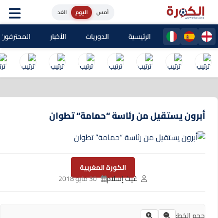
أمس
اليوم
الغد
الرئيسية
الدوريات
الأخبار
المحترفون المغا
أبرون يستقيل من رئاسة “حمامة” تطوان
الكورة المغربية
غيث إسلام
30 مايو 2018
حجم الخط: