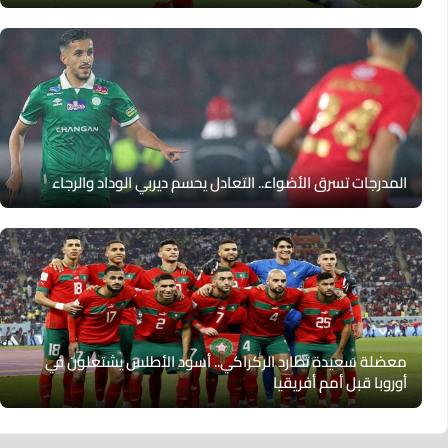
المدرجات تسرق الأضواء.. التعادل يحسم ديربي الوداد والرجاء
معضلة سعيدة تطارد الركراكي.. أسود الأطلس يشتعلون في
أوروبا قبل أمم أفريقيا