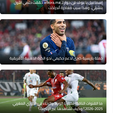
إسماعيل باعوف في حوار لـ elkora.ma: حققت حلمي الأول
بتشيلي.. وهذا سبب مغادرة أندرلخت
حملة باريسية كبرى لدعم حكيمي نحو الكرة الذهبية الأفريقية
ما القنوات الناقلة لمباراة الوداد والرجاء في الدوري المغربي
2025-2026؟ وكيف تشاهدها عبر الإنترنت؟