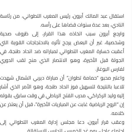
استقال عبد المالك أبرون، رئيس المغرب التطواني، من رئاسة
النادي، بعد عدة سنوات قضاها على رأسه.
وارجع أبرون سبب اتخاذه هذا القرار، إلى ظروف صحية
وشخصية، غير أن البعض يرجح تأثره بالاحتجاجات القوية التي
أعقبت خسارة المغرب التطواني لمباراته ضد اتحاد طنجة، في
الجولة قبل الأخيرة، وهو الانتصار الذي منح لقب الدوري
لفارس البوغاز.
واعتبر محبو “حمامة تطوان” أن مباراة ديربي الشمال شهدت
تلاعبا بالنتيجة لتسهيل فوز اتحاد طنجة، وهو الأمر الذي أشار
إليه وليد الركراكي، مدرب الفتح الرباطي في وقت سابق، بقوله
إن “الروح الرياضية غابت عن المباريات الأخيرة”، قبل أن يعتذر عن
كلامه.
وعقب قرار أبرون، دعا مجلس إدارة المغرب التطواني إلى
اجتماع عاجل، يوم غد الخميس، لتدارس الاستقالة.