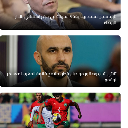
تأييد سجن محمد بودريقة 5 سنوات في حكم استئنافي بالدار
البيضاء
ثلاثي شاب وصقور مونديال قطر.. ملامح قائمة المغرب لمعسكر
نوفمبر