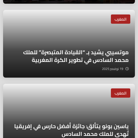
المغرب
موتسيبي يشيد بـ “القيادة المتبصرة” للملك
محمد السادس في تطوير الكرة المغربية
19 نوفمبر 2025
المغرب
ياسين بونو يتألق: جائزة أفضل حارس في إفريقيا
تُهدى للملك محمد السادس