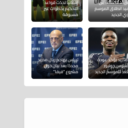
ارية.. الكشف عن
إسبانيا تحدّث قواعد
يد انطلاق الموسم
التحكيم بخطوات غير
وي الجديد
مسبوقة
 مدريد يؤكد عودة
تيباس يهاجم ريال مدريد
سيوس جونيور
مجددًا بعد بيان حول
عد للموسم الجديد
مشروع “فيفا”