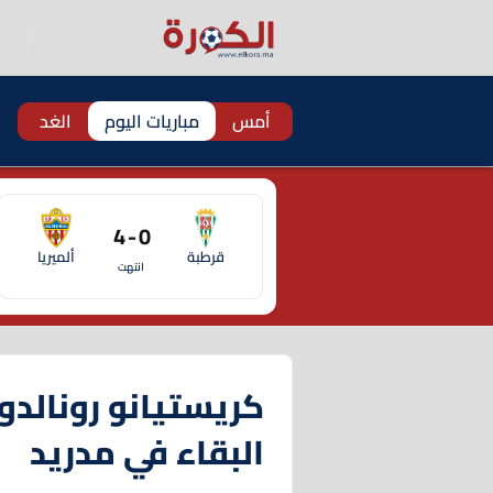
أمس
مباريات اليوم
الغد
0 - 4
قرطبة
ألميريا
انتهت
كريستيانو رونال
البقاء في مدريد