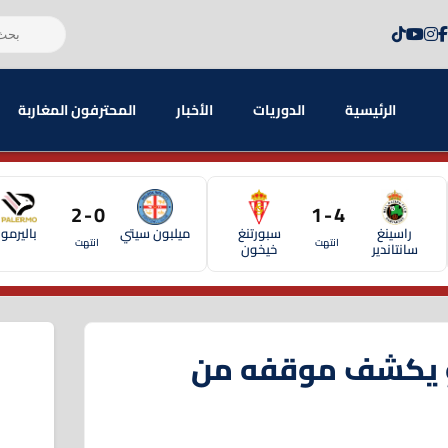
الرئيسية
الدوريات
الأخبار
المحترفون المغاربة
0 - 2
4 - 1
راسينغ
سبورتنغ
ميلبون سيتي
باليرمو
انتهت
انتهت
سانتاندير
خيخون
دو يكشف موقفه من