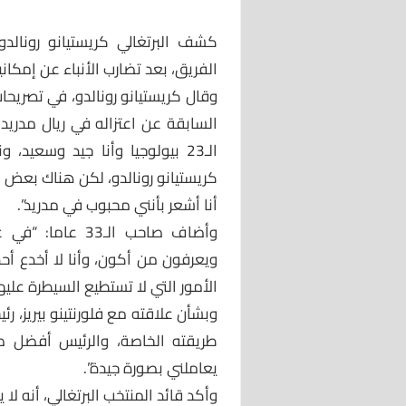
كشف البرتغالي كريستيانو رونالد
الفريق، بعد تضارب الأنباء عن إمكاني
وقال كريستيانو رونالدو، في تصريحات
الـ23 بيولوجيا وأنا جيد وسعيد
كريستيانو رونالدو، لكن هناك بعض 
أنا أشعر بأنني محبوب في مدريد”.
وأضاف صاحب الـ3
ويعرفون من أكون، وأنا لا أخدع أح
الأمور التي لا تستطيع السيطرة علي
وبشأن علاقته مع فلورنتينو بيريز، رئ
طريقته الخاصة، والرئيس أفضل ص
يعاملني بصورة جيدة”.
وأكد قائد المنتخب البرتغالي، أنه لا