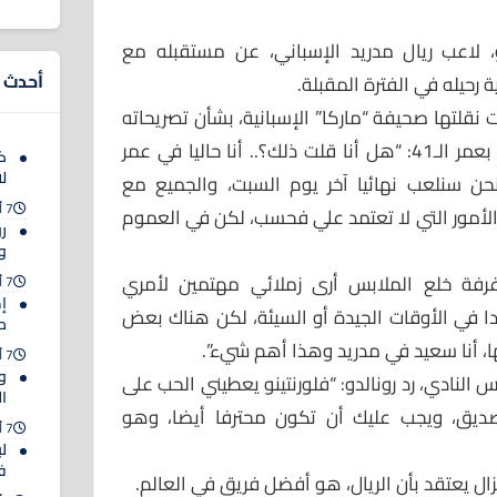
و، لاعب ريال مدريد الإسباني، عن مستقبله مع
أحدث ا
ة رحيله في الفترة المقبلة.
 نقلتها صحيفة “ماركا” الإسبانية، بشأن تصريحاته
السابقة عن اعتزاله في ريال مدريد بعمر الـ41: “هل أنا قلت ذلك؟.. أنا حاليا في عمر
ك
لا
، ونحن سنلعب نهائيا آخر يوم السبت، والجميع مع
7 أغسطس 2026
الأمور التي لا تعتمد علي فحسب، لكن في العموم
رو
وا
3 عاما: “في غرفة خلع الملابس أرى زملائي مهتمين لأمري
7 أغسطس 2026
إ
دا في الأوقات الجيدة أو السيئة، لكن هناك بعض
مب
ها، أنا سعيد في مدريد وهذا أهم شيء”.
7 أغسطس 2026
و
يس النادي، رد رونالدو: “فلورنتينو يعطيني الحب على
ا
ديق، ويجب عليك أن تكون محترفا أيضا، وهو
7 أغسطس 2026
ل
ف
 يزال يعتقد بأن الريال، هو أفضل فريق في العالم.