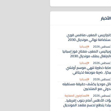
لأخبار
انيزاريس: المغرب منافس قوي
ستضافة نهائي مونديال 2030
#إسبانيا
بياليس: المغرب مفتاح فوز إسبانيا
لبرتغال بملف مونديال 2030
#إسبانيا
صابة خطيرة تنهي موسم أوتشي
كرًا.. ضربة موجعة لخيتافي
#إسبانيا
ائل موحيا يكشف حقيقة مستقبله
لدولي مع المنتخبين
#المحترفون المغاربة
بؤات الأطلس أمام جنوب إفريقيا..
يلدا يتطلع لحسم مقعد المونديال