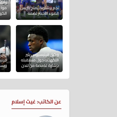
والق
نجم برشلونة يمنح باريس
مواع
الضوء الأخضر لضمه
الكر
وكيل فينيسيوس يثير
ريال
التكهنات حول مستقبله
فيني
بإشارة غامضة من لندن
ويست
عن الكاتب: غيث إسلام