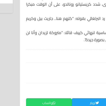
7 أغسطس 2026
ى، شدد كريستيانو رونالدو، على أن الوقت مبكرا
د البرتغالي بقوله: “كلهم هنا.. جاريث بيل وكريم
اسية لنهائي كييف قائلا: “متروكة لزيدان وأنا لن
صورة جيدة”.
تويتر
واتساب