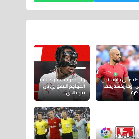
ط يضحي براتبه لأجل
ريال مدريد يحسم صفقة
س.. وفنربخشة يقف
المهاجم الإيفواري يان
عثرة
ديوماندي
يات الأوروبية