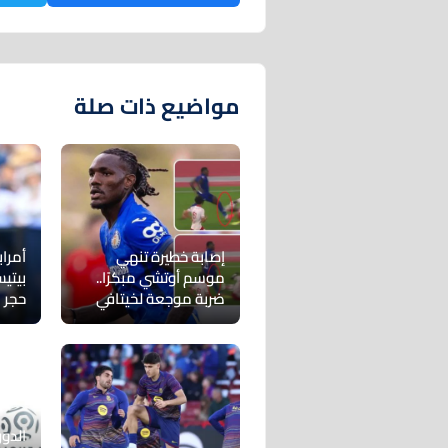
مواضيع ذات صلة
إصابة خطيرة تنهي
أمراب
موسم أوتشي مبكرًا..
بيتي
ضربة موجعة لخيتافي
حجر 
الدور