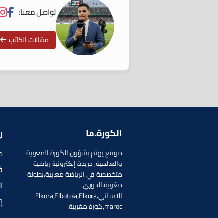
تواصل معنا:
مقالات الكاتب
الكورة.ما
ر
م
موقع يهتم بشؤون الكورة المغربية
والعالمية, جريدة إلكترونية رياضية
ف
متخصصة في الرياضة مغربية،بطولة
ا
مغربية،الدوري
الاسباني،Elkora,Elbotola,Elkora
إ
maroc,كورة مغربية.