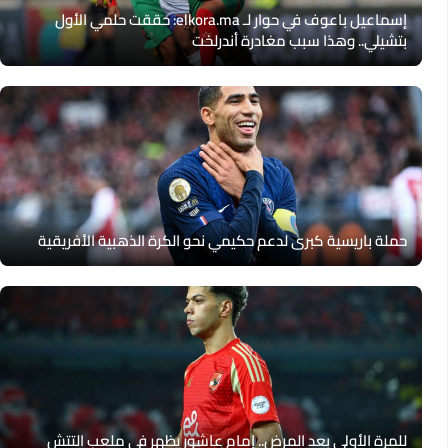
إسماعيل باعوف في حوار لـ elkora.ma: حققت حلمي الأول
بتشيلي.. وهذا سبب مغادرة أندرلخت
حملة باريسية كبرى لدعم حكيمي نحو الكرة الذهبية الأفريقية
للمرة الأولى بعد المرض.. إمام عاشور يظهر في ملعب التتش