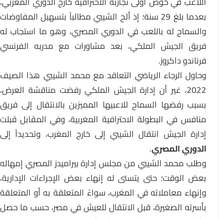
اللاعب في خوض أولى تجاربه الاحترافية خارج الدوري المغربي،
بعدما بلغ 29 سنة؛ إذ ألح الشيبي مطالباً بتسهيل المفاوضات
والسماح له باللعب في الدوري المصري، وهو ما استجاب له
فريق الجيش الملكي، بعد مشاورات مع مدربه الفرنسي
فرناندو داكروز.
وحاول الرجاء الرياضي التعاقد مع محمد الشيبي هذا الصيف
2022، غير أن إدارة الجيش الملكي رفضت مناقشة العرض،
بسبب رفضها السماح للاعبيها المميزين بالانتقال إلى فريق
منافس في البطولة الاحترافية المغربية، وفي المقابل قبلت
إدارة الجيش انتقال الشيبي إلى خارج المغرب، وتحديداً إلى
الدوري المصري
.
وطلب محمد الشيبي من مجلس إدارة بيراميدز المصري إمهاله
بعض الوقت؛ حتى يتسنى له إنهاء بعض الإجراءات الإدارية،
وإنهاء معاملاته في المغرب، سواءً المتعلقة به أو المتعلقة
بأسرته الصغيرة، قبل الانتقال للعيش في مصر، حسب ما حصل