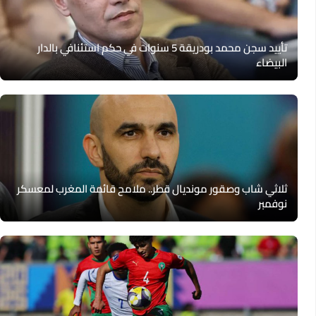
تأييد سجن محمد بودريقة 5 سنوات في حكم استئنافي بالدار
البيضاء
ثلاثي شاب وصقور مونديال قطر.. ملامح قائمة المغرب لمعسكر
نوفمبر