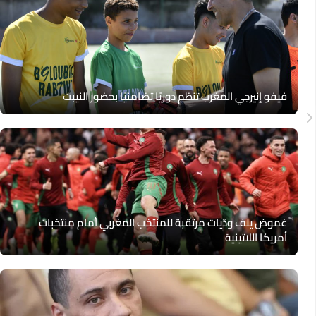
فيفو إنيرجي المغرب تنظم دوريًا تضامنيًا بحضور النيبت
غموض يلف ودّيات مرتقبة للمنتخب المغربي أمام منتخبات
أمريكا اللاتينية