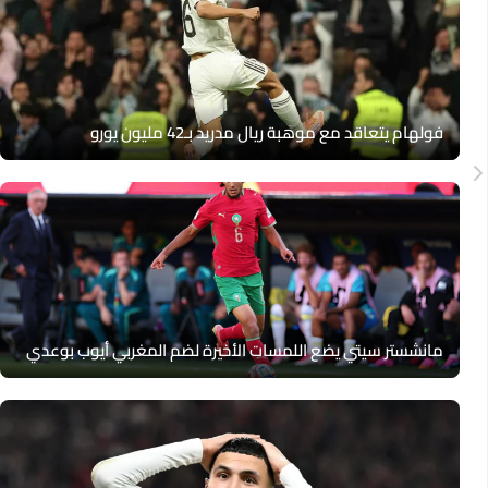
فولهام يتعاقد مع موهبة ريال مدريد بـ42 مليون يورو
مانشستر سيتي يضع اللمسات الأخيرة لضم المغربي أيوب بوعدي