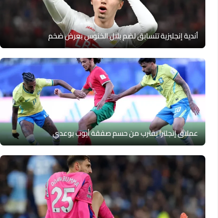
أندية إنجليزية تتسابق لضم بلال الخنوس بعرض ضخم
عملاق إنجلترا يقترب من حسم صفقة أيوب بوعدي