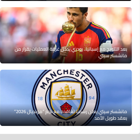
بعد التتويج مع إسبانيا.. رودري يدخل غرفة العمليات بقرار من
مانشستر سيتي
مانشستر سيتي يعلن رسميًا تعاقده مع نجم “مونديال 2026”
بعقد طويل الأمد