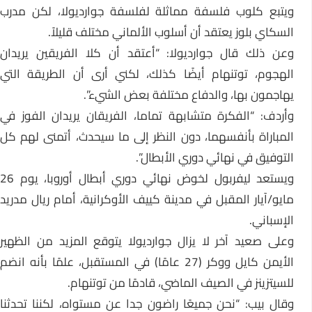
ويتبع كلوب فلسفة مماثلة لفلسفة جوارديولا، لكن مدرب
السكاي بلوز يعتقد أن أسلوب الألماني مختلف قليلاً.
وعن ذلك قال جوارديولا: “أعتقد أن كلا الفريقين يريدان
الهجوم، توتنهام أيضًا كذلك، لكني أرى أن الطريقة التي
يهاجمون بها، والدفاع مختلفة بعض الشيء”.
وأردف: “الفكرة متشابهة تماما، الفريقان يريدان الفوز في
المباراة بأنفسهما، دون النظر إلى ما سيحدث، أتمنى لهم كل
التوفيق في نهائي دوري الأبطال”.
ويستعد ليفربول لخوض نهائي دوري أبطال أوروبا، يوم 26
مايو/آيار المقبل في مدينة كييف الأوكرانية، أمام ريال مدريد
الإسباني.
وعلى صعيد آخر لا يزال جوارديولا يتوقع المزيد من الظهير
الأيمن كايل ووكر (27 عامًا) في المستقبل، علمًا بأنه انضم
للسيتزينز في الصيف الماضي، قادمًا من توتنهام.
وقال بيب: “نحن جميعًا راضون جدا عن مستواه، لكننا تحدثنا