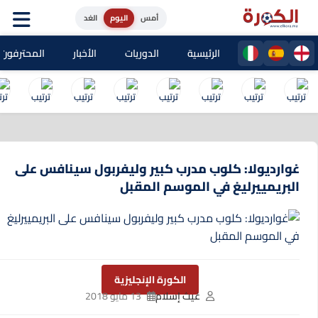
أمس
اليوم
الغد
الرئيسية
الدوريات
الأخبار
المحترفون المغا
غوارديولا: كلوب مدرب كبير وليفربول سينافس على
البريمييرليغ في الموسم المقبل
الكورة الإنجليزية
غيث إسلام
13 مايو 2018