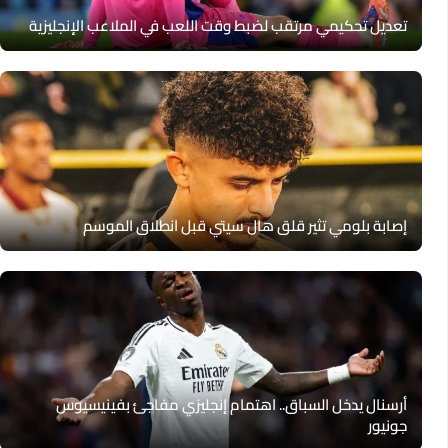
تعديل تحكيمي مرتقب لضبط وقت اللعب في الملاعب الإنجليزية
إصابة بلومي تثير قلق هال سيتي قبل انطلاق الموسم
أرسنال يدخل السباق.. اهتمام إنجليزي مفاجئ بفينيسيوس
جونيور