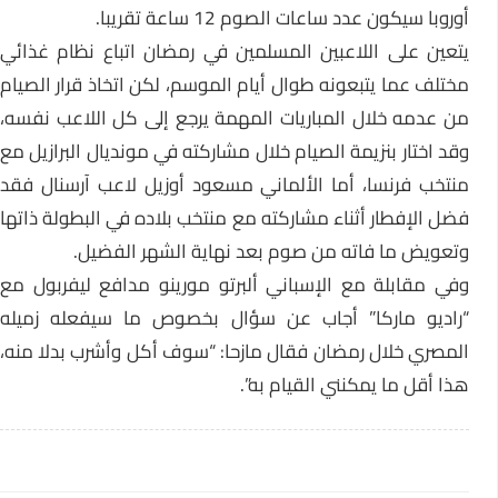
أوروبا سيكون عدد ساعات الصوم 12 ساعة تقريبا.
يتعين على اللاعبين المسلمين في رمضان اتباع نظام غذائي
مختلف عما يتبعونه طوال أيام الموسم، لكن اتخاذ قرار الصيام
من عدمه خلال المباريات المهمة يرجع إلى كل اللاعب نفسه،
وقد اختار بنزيمة الصيام خلال مشاركته في مونديال البرازيل مع
منتخب فرنسا، أما الألماني مسعود أوزيل لاعب آرسنال فقد
فضل الإفطار أثناء مشاركته مع منتخب بلاده في البطولة ذاتها
وتعويض ما فاته من صوم بعد نهاية الشهر الفضيل.
وفي مقابلة مع الإسباني ألبرتو مورينو مدافع ليفربول مع
“راديو ماركا” أجاب عن سؤال بخصوص ما سيفعله زميله
المصري خلال رمضان فقال مازحا: “سوف أكل وأشرب بدلا منه،
هذا أقل ما يمكنني القيام به”.