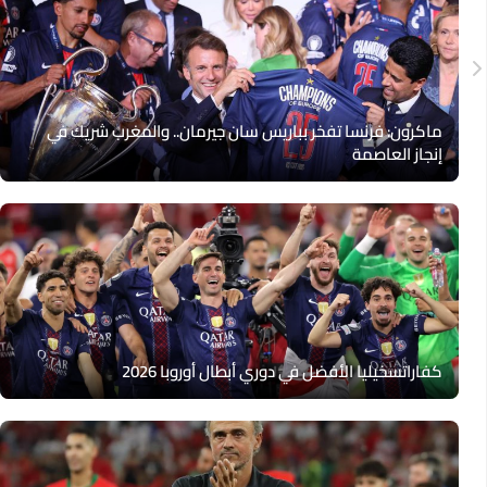
ماكرون: فرنسا تفخر بباريس سان جيرمان.. والمغرب شريك في
إنجاز العاصمة
كفاراتسخيليا الأفضل في دوري أبطال أوروبا 2026