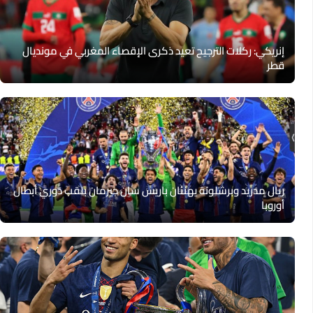
إنريكي: ركلات الترجيح تعيد ذكرى الإقصاء المغربي في مونديال
قطر
ريال مدريد وبرشلونة يهنئان باريس سان جيرمان بلقب دوري أبطال
أوروبا