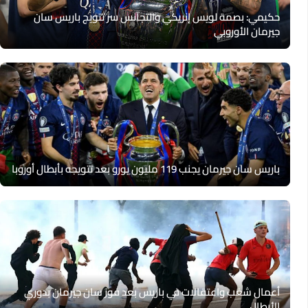
حكيمي: بصمة لويس إنريكي والتجانس سر تتويج باريس سان
جيرمان الأوروبي
باريس سان جيرمان يجنب 119 مليون يورو بعد تتويجه بأبطال أوروبا
أعمال شغب واعتقالات في باريس بعد فوز سان جيرمان بدوري
الأبطال