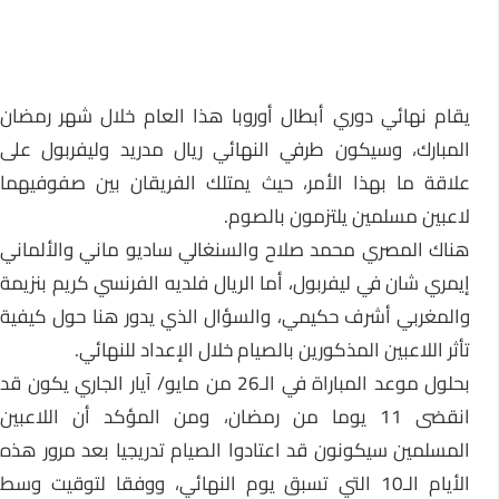
يقام نهائي دوري أبطال أوروبا هذا العام خلال شهر رمضان
المبارك، وسيكون طرفي النهائي ريال مدريد وليفربول على
علاقة ما بهذا الأمر، حيث يمتلك الفريقان بين صفوفيهما
لاعبين مسلمين يلتزمون بالصوم.
هناك المصري محمد صلاح والسنغالي ساديو ماني والألماني
إيمري شان في ليفربول، أما الريال فلديه الفرنسي كريم بنزيمة
والمغربي أشرف حكيمي، والسؤال الذي يدور هنا حول كيفية
تأثر اللاعبين المذكورين بالصيام خلال الإعداد للنهائي.
بحلول موعد المباراة في الـ26 من مايو/ آيار الجاري يكون قد
انقضى 11 يوما من رمضان، ومن المؤكد أن اللاعبين
المسلمين سيكونون قد اعتادوا الصيام تدريجيا بعد مرور هذه
الأيام الـ10 التي تسبق يوم النهائي، ووفقا لتوقيت وسط