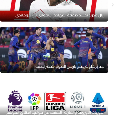
ريال مدريد يحسم صفقة المهاجم الإيفواري يان ديوماندي
نجم برشلونة يمنح باريس الضوء الأخضر لضمه
الدوريات الأوروبية والقارية.. الكشف عن مواعيد انطلاق الموسم