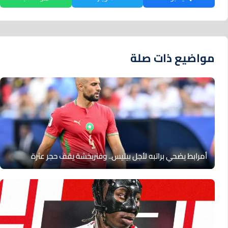
مواضيع ذات صلة
أمرابط يضحي براتبه لأجل بيتيس.. وفنربخشة يقف حجر عثرة