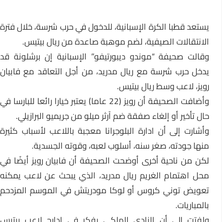
يستعد قطبا الكرة الإسبانية، للدخول في حرب شرسة، خلال فترة
الانتقالات الصيفية، لضم موهبة صاعدة من ريال بيتيس.
وقالت صحيفة “موندو ديبورتيفو” الإسبانية إن برشلونة قد
يدخل حرب شرسة مع ريال مدريد، من أجل التعاقد مع فابيان
رويز، لاعب وسط ريال بيتيس.
وأضافت الصحيفة أن رويز (22 عاما) يعتبر خيارا رائعا للبارسا في
حال تأخير أو إلغاء صفقة ضم آرثر ميلو من جريميو البرازيلي.
وأشارت إلى أن ادارة البلوجرانا معجبة باللاعب لأسباب كثيرة
منها جودته، صغر سنه، أسلوب لعبه، وقوته الجسدية.
لكن من ناحية أخرى أوضحت الصحيفة أن فابيان رويز أيضًا في
محل اهتمام الغريم ريال مدريد، الذي يبحث عن لاعب يمكنه
تعويض توني كروس أو لوكا مودريتش في الموسم المزدحم
بالمباريات.
ولفتت إلى أن النادي الملكي يفكر في إدارج لاعب بيتيس