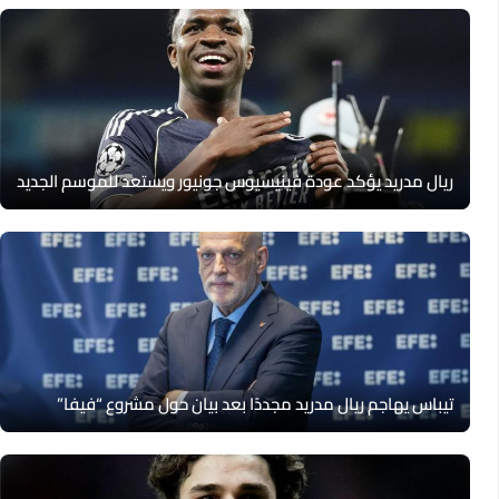
ريال مدريد يؤكد عودة فينيسيوس جونيور ويستعد للموسم الجديد
تيباس يهاجم ريال مدريد مجددًا بعد بيان حول مشروع “فيفا”