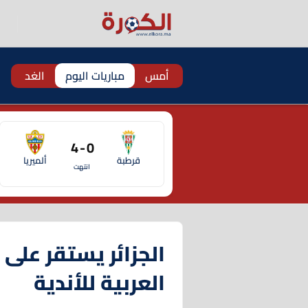
أمس
مباريات اليوم
الغد
0 - 4
قرطبة
ألميريا
انتهت
الجزائر يستقر على 
العربية للأندية