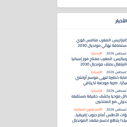
لأخبار
انيزاريس: المغرب منافس قوي
ستضافة نهائي مونديال 2030
#إسبانيا
بياليس: المغرب مفتاح فوز إسبانيا
لبرتغال بملف مونديال 2030
#إسبانيا
صابة خطيرة تنهي موسم أوتشي
كرًا.. ضربة موجعة لخيتافي
#إسبانيا
ائل موحيا يكشف حقيقة مستقبله
لدولي مع المنتخبين
#المحترفون المغاربة
بؤات الأطلس أمام جنوب إفريقيا..
يلدا يتطلع لحسم مقعد المونديال