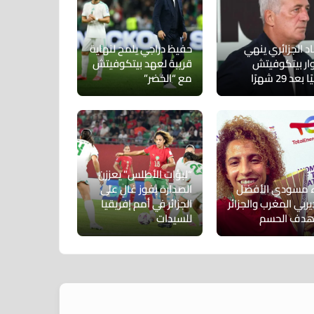
اد الجزائري ينهي
حفيظ دراجي يلمح لنهاية
ر بيتكوفيتش
قريبة لعهد بيتكوفيتش
عد 29 شهرًا
مع “الخضر”
“لبؤات الأطلس” يعززن
 مسودي الأفضل
الصدارة بفوز غالٍ على
ربي المغرب والجزائر
الجزائر في أمم إفريقيا
هدف الحسم
للسيدات