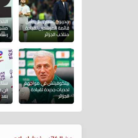
مدربون إسبان على رأس
الاتح
قائمة المرشحين لقيادة
مشوا
منتخب الجزائر
رسميًا ب
بيتكوفيتش في مواجهة
سناء
تحديات جديدة لقيادة
في دي
الجزائر
بعد 