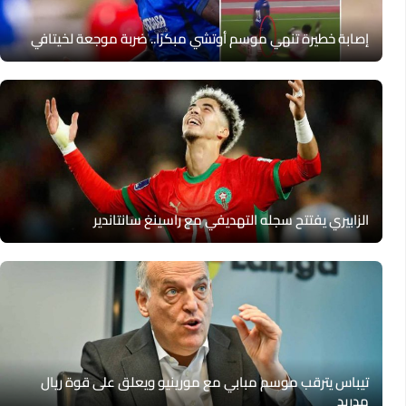
إصابة خطيرة تنهي موسم أوتشي مبكرًا.. ضربة موجعة لخيتافي
الزابيري يفتتح سجله التهديفي مع راسينغ سانتاندير
تيباس يترقب موسم مبابي مع مورينيو ويعلق على قوة ريال
مدريد