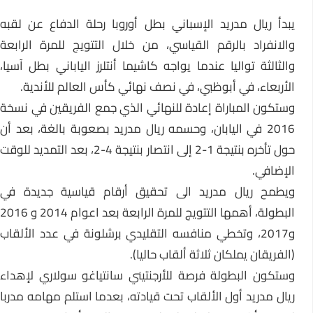
يبدأ ريال مدريد الإسباني بطل أوروبا رحلة الدفاع عن لقبه
والانفراد بالرقم القياسي، من خلال التتويج للمرة الرابعة
والثالثة تواليا عندما يواجه كاشيما أنتلرز الياباني بطل آسيا،
الأربعاء، في أبوظبي، في نصف نهائي كأس العالم للأندية.
وستكون المباراة إعادة للنهائي الذي جمع الفريقين في نسخة
2016 في اليابان، وحسمه ريال مدريد بصعوبة بالغة، بعد أن
حول تأخره بنتيجة 1-2 إلى انتصار بنتيجة 4-2، بعد التمديد للوقت
الإضافي.
ويطمح ريال مدريد الى تحقيق أرقام قياسية جديدة في
البطولة، أهمها التتويج للمرة الرابعة بعد اعوام 2014 و 2016
و2017، وتخطي منافسه التقليدي برشلونة في عدد الألقاب
(الفريقان يملكان ثلاثة ألقاب حاليا).
وستكون البطولة فرصة للأرجنتيني سانتياغو سولاري لإهداء
ريال مدريد أول الألقاب تحت قيادته، بعدما استلم مهامه مدربا