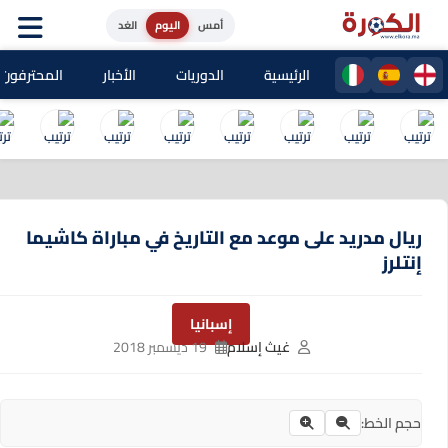
أمس
اليوم
الغد
الرئيسية
الدوريات
الأخبار
المحترفون المغا
ريال مدريد على موعد مع التاريخ في مباراة كاشيما
إنتلرز
إسبانيا
غيث إسلام
19 ديسمبر 2018
حجم الخط: