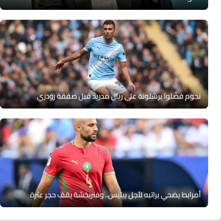
نجوم فضّلوا برشلونة على ريال مدريد قبل صفقة رودري
أمرابط يضحي براتبه لأجل بيتيس.. وفنربخشة يقف حجر عثرة