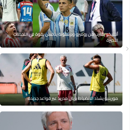
أتلتيكو يقترب من روميرو وبرشلونة ينافس بقوة في اللحظات
الأخيرة
مورينيو يشدد الانضباط بريال مدريد عبر قواعد جديدة