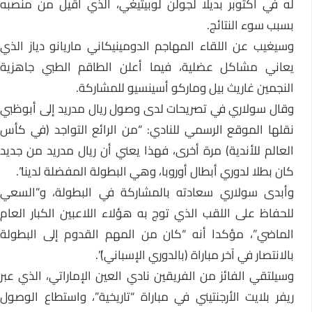
له في أكتوبر بديلا لجولن لوبيتيغي، الذي أقيل من منصبه
بسبب سوء النتائج.
وسيغيب عن اللقاء المهاجم الدومينيكاني ماريانو دياز الذي
يعاني مشاكل عضلية، فيما أعلن الطاقم الطبي جاهزية
النجمين غاريث بيل وماركو أسينسيو للمشاركة.
وقال سولاري في تصريحات لدى وصول ريال مدريد إلى أبوظبي
نقلها الموقع الرسمي للنادي: “من الرائع التواجد (في كأس
العالم للأندية) مرة أخرى، فهذا يعني أن ريال مدريد من جديد
كان بطلا لدوري أبطال أوروبا، وهي البطولة المفضلة لدينا”.
وأبدى سولاري سعادته بالمشاركة في البطولة، و”السعي
للحفاظ على اللقب الذي توج به هؤلاء اللاعبين الكبار العام
الماضي”، مؤكدا أنه “كان من المهم القدوم إلى البطولة
بالانتصار في آخر مباراة (بالدوري الإسباني)”.
وسيلتقي الفائز من الفريقين نادي العين الإماراتي، الذي عبر
ريفر بلايت الأرجنتيني في مباراة “تاريخية”، واستطاع الوصول