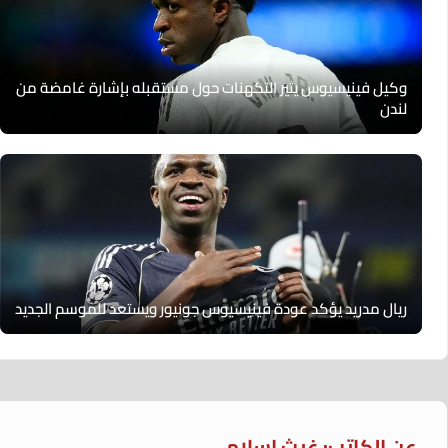
وكيل فينيسيوس يثير التكهنات حول مستقبله بإشارة غامضة من
لندن
ريال مدريد يؤكد عودة فينيسيوس جونيور ويستعد للموسم الجديد
عن الكاتب: غيث إسلام