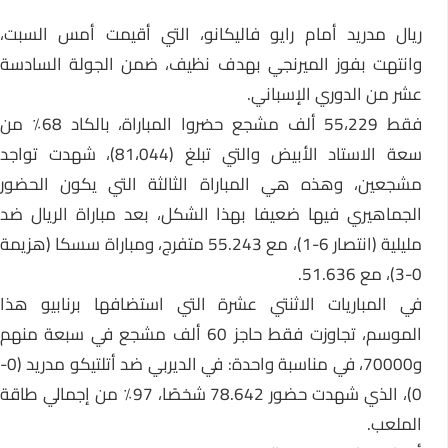
ريال مدريد أمام رايو فاليكانو، التي أقيمت أمس السبت،
وانتهت بفوز الميرنجي بهدف نظيف، ضمن الجولة السادسة
عشر من الدوري الإسباني.
فقط 55،229 ألف مشجع حضروا المباراة، بالكاد 68٪ من
سعة الاستاد الأبيض والتي تبلغ (81،044)، شهدت تواجد
مشجعين، وهذه هي المباراة الثالثة التي يكون الحضور
الجماهيري فيها ضعيفا بهذا الشكل، بعد مباراة الريال ضد
مليلية (انتصار 6-1)، مع 55.243 متفرج، ومباراة سسكا (هزيمة
0-3)، مع 51.636.
في المباريات الاثنتي عشرة التي استضافها برنابيو هذا
الموسم، تجاوزت فقط حاجز 60 ألف مشجع في سبعة منهم
و70000، في مناسبة واحدة: في الديربي ضد أتلتيكو مدريد (0-
0)، الذي شهدت حضور 78.642 شخصًا، 97٪ من إجمالي طاقة
الملعب.