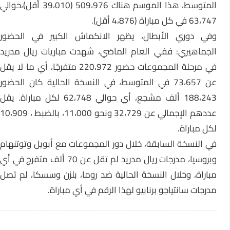
المتوسط، هذا الموسم هناك 509،976 (39،010 أقل)،حوالي
63،747 في كل مباراة (4،876 أقل).
وفي دوري الأبطال، يظهر الانكماش الكبير في الحضور
الجماهيري: ففي العام الماضي، شهدت مباريات ريال مدريد
في مرحلة المجموعات حضور 220،972 متفرجًا، أي ما لا يقل
عن 73،657 في المتوسط، في النسخة الحالية كان الحضور
188،243 ألف مشجع، أي حوالي 62،748 لكل مباراة. يقل
عددهم الإجمالي عن 32،729 ونحو 11،000، بالضبط ، 10،909
لكل مباراة.
في النسخة السابقة، خلال دور المجموعات مع أبويل وتوتنهام
وبروسيا، مدرجات ريال مدريد لم تقل عن 70 ألف متفرج في أي
مباراة، وخلال النسخة الحالية ضد روما، بلزن وسسكا، لم تصل
مدرجات سانتياجو برنابيو لهذا الرقم في أي مباراة.