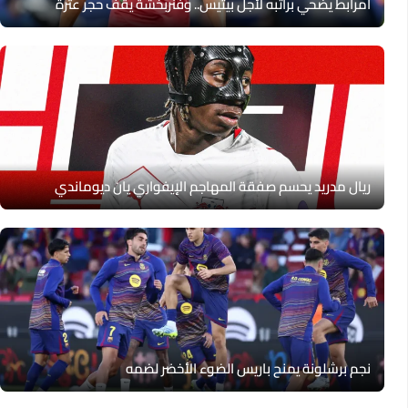
أمرابط يضحي براتبه لأجل بيتيس.. وفنربخشة يقف حجر عثرة
ريال مدريد يحسم صفقة المهاجم الإيفواري يان ديوماندي
نجم برشلونة يمنح باريس الضوء الأخضر لضمه