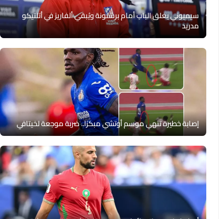
سيميوني يغلق الباب أمام برشلونة ويُبقي ألفاريز في أتلتيكو
مدريد
إصابة خطيرة تنهي موسم أوتشي مبكرًا.. ضربة موجعة لخيتافي