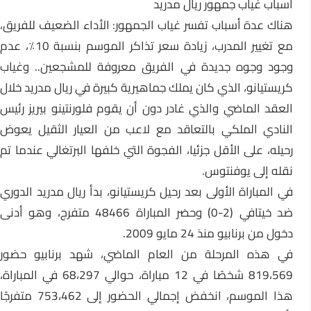
أسباب غياب جمهور ريال مدريد
هناك عدة أسباب تفسر غياب الجمهور: الأداء الضعيف للفريق،
مع تغيير المدرب، زيادة سعر تذاكر الموسم بنسبة 10٪، عدم
وجود وجوه جديدة في الفريق معروفة للمشجعين.. وغياب
كريستيانو، الذي كان يملك جماهيرية كبيرة في ريال مدريد خلال
العقد الماضي والذي غادر دون أن يقوم فلورنتينو بيريز رئيس
النادي الملكي بالتعاقد مع لاعب من العيار الثقيل يعوض
رحيله، على الأقل جزئيا، الفجوة التي خلفها البرتغالي عندما تم
نقله إلى يوفنتوس.
في المباراة الأولى بعد رحيل كريستيانو، بدأ ريال مدريد الدوري
ضد خيتافي (2-0) وحضر المباراة 48466 متفرج، وهو أدنى
دخول من برنابيو منذ 24 مايو 2009.
في هذه المرحلة من العام الماضي، شهد برنابيو حضور
819،569 شخصًا في 12 مباراة، حوالي 68،297 في المباراة،
هذا الموسم، انخفض إجمالي الحضور إلى 753،462 متفرجًا