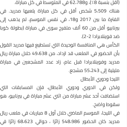
(أقل بنسبة 8٪)، و62،788 في المتوسط في كل مباراة.
هناك 5،509 شخص أقل في كل مباراة يلعبها مدريد. في
الفترة ما بين 2017 و18، في نفس الموسم، لم يذهب إلى
بيرنابيو أقل من 60 ألف متفرج سوى في مباراة (بطولة كوبا
ضد فوينلابرادا 2-2).
الكأس هي المنافسة الوحيدة التي تستطيع فيها مدريد القول
بأن الحضور في الملعب قد ازداد، من 49،638 خلال مباراة ريال
مدريد وفوينلابرادا قبل عام، زاد عدد المشجعين في مباراة
مليلية إلى 55،243 مشجع.
الليجا ودوري الأبطال
ولكن في الدوري ودوري الأبطال، فإن المسابقات التي
استضافت أحد عشر مباراة من اثني عشر مباراة في بيرنابيو، هو
سقوط واضح.
في الليجا، الموسم الماضي خلال أول 8 مباريات في ملعب ريال
مدريد كان الحضور 548،986 زائرًا ، حوالي 68،623 زائرًا في