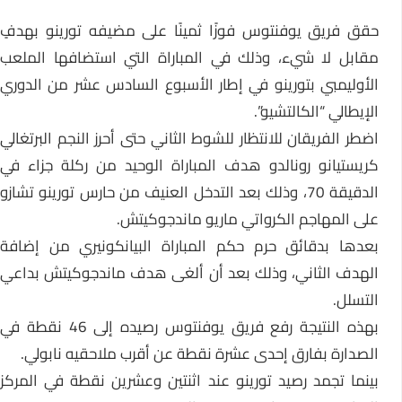
حقق فريق يوفنتوس فوزًا ثمينًا على مضيفه تورينو بهدفٍ
مقابل لا شيء، وذلك في المباراة التي استضافها الملعب
الأوليمبي بتورينو في إطار الأسبوع السادس عشر من الدوري
الإيطالي “الكالتشيو”.
اضطر الفريقان للانتظار للشوط الثاني حتى أحرز النجم البرتغالي
كريستيانو رونالدو هدف المباراة الوحيد من ركلة جزاء في
الدقيقة 70، وذلك بعد التدخل العنيف من حارس تورينو تشازو
على المهاجم الكرواتي ماريو ماندجوكيتش.
بعدها بدقائق حرم حكم المباراة البيانكونيري من إضافة
الهدف الثاني، وذلك بعد أن ألغى هدف ماندجوكيتش بداعي
التسلل.
بهذه النتيجة رفع فريق يوفنتوس رصيده إلى 46 نقطة في
الصدارة بفارق إحدى عشرة نقطة عن أقرب ملاحقيه نابولي.
بينما تجمد رصيد تورينو عند اثنتين وعشرين نقطة في المركز