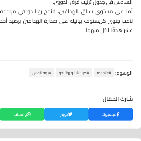
السادس في جدول ترتيب فرق الدوري.
أما على مستوى سباق الهدافين، فنجح رونالدو في مزاحمة
لاعب جنوى كريستوف بياتيك على صدارة الهدافين برصيد أحد
عشر هدفًا لكل منهما.
الوسوم:
#mobile
#كريستيانو رونالدو
#يوفنتوس
شارك المقال
فيسبوك
تويتر
واتساب