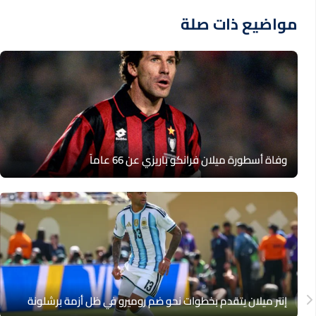
مواضيع ذات صلة
وفاة أسطورة ميلان فرانكو باريزي عن 66 عاماً
إنتر ميلان يتقدم بخطوات نحو ضم روميرو في ظل أزمة برشلونة