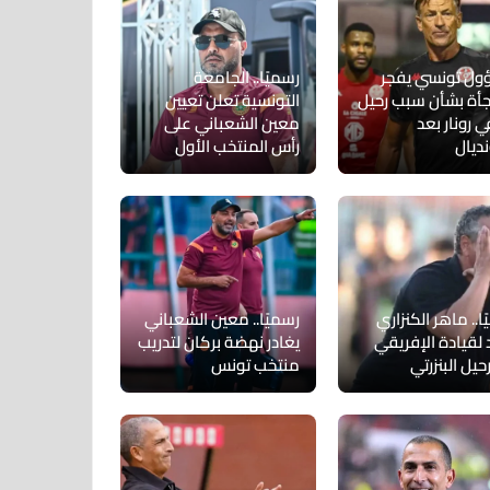
ل تونسي يفجر
رسميًا.. الجامعة
أة بشأن سبب رحيل
التونسية تعلن تعيين
 رونار بعد
معين الشعباني على
نديال
رأس المنتخب الأول
ا.. ماهر الكنزاري
رسميًا.. معين الشعباني
 لقيادة الإفريقي
يغادر نهضة بركان لتدريب
حيل البنزرتي
منتخب تونس