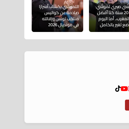
نسي صبري لموشي:
اللموشي يكشف أسرارًا
قبل 20 سنة كنا أفضل
صادمة عن كواليس
مغرب.. أما اليوم
منتخب تونس وإقالته
ضع تغير بالكامل
في مونديال 2026