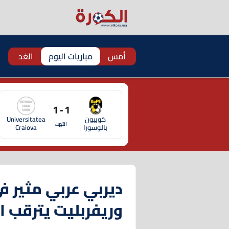
أمس
مباريات اليوم
الغد
1 - 1
كوبيون
Universitatea
انتهت
بالوسورا
Craiova
ديربي عربي مثير في
وريفربليت يترقب ال