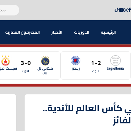
الرئيسية
الدوريات
الأخبار
المحترفون المغاربة
0 - 3
2 - 1
Jagiellonia
رينجرز
مكابي تل
سيسكا صوف
انتهت
انتهت
أبيب
 كأس العالم للأندية..
فائز