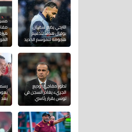
مسؤو
الترجي يضع سفيان
مفاج
بوفال هدفاً لتدعيم
هيرفي
هجومه للموسم الجديد
المو
تطور مفاجئ.. وديع
رسميً
الجريء يغادر السجن في
يعود
تونس بقرار رئاسي
بعد ر