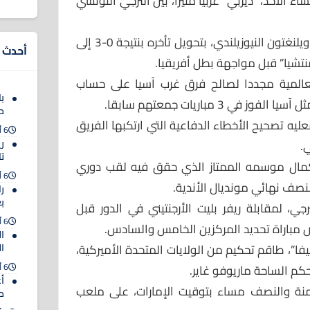
 الأحد، “ديربي” عربيا مثيرا، بين الترجي التونسي
وبعد تحقيقه “عودة” مذهلة أمام ويلنغتون النيوزيلندي، بتحويل تأخره بنتيجة 0-3 إلى
أحدث ا
منتشيا” قبل مواجهة بطل أفريقيا.
لعالمية مجددا لصالح فرق غرب آسيا على حساب
ب
 3 مباريات جمعتهم سابقا.
ح
يه تصحيح الأخطاء الدفاعية التي ارتكبها الفريق
6 أغسطس 2026
ر
ي.
ت
بإكمال موسمه الممتاز الذي حقق فيه لقب دوري
6 أغسطس 2026
لنصف نهائي مونديال الأندية.
را
ب
جي، لمقابلة ريفر بليت الأرجنتيني في الدور قبل
6 أغسطس 2026
ض مباراة تحديد المركزين الخامس والسادس.
ا
فا”، طاقم تحكيم من الولايات المتحدة الأميركية،
ا
6 أغسطس 2026
 حكم الساحة ماريوفو غاير.
أ
امنة والنصف مساء بتوقيت الإمارات، على ملعب
م