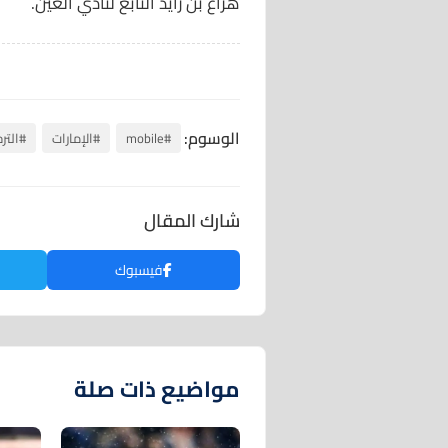
هزاع بن زايد التابع لنادي العين.
الوسوم:
#mobile
#الإمارات
#التر
شارك المقال
فيسبوك
مواضيع ذات صلة