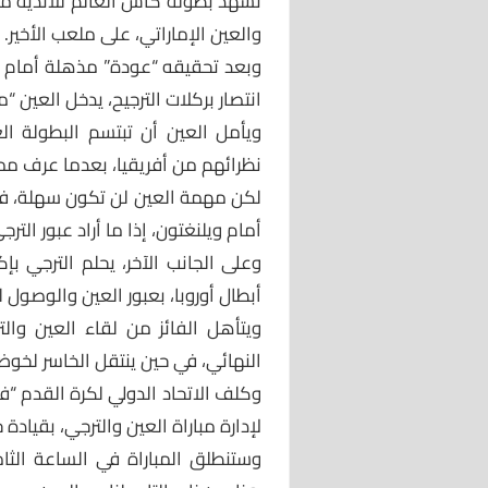
تشهد بطولة كأس العالم للأندية مساء
والعين الإماراتي، على ملعب الأخير.
انتصار بركلات الترجيح، يدخل العين “
ويأمل العين أن تبتسم البطولة ا
نظرائهم من أفريقيا، بعدما عرف ممثل آسيا الفوز في
لكن مهمة العين لن تكون سهلة، فعل
أمام ويلنغتون، إذا ما أراد عبور الترج
وعلى الجانب الآخر، يحلم الترجي 
أبطال أوروبا، بعبور العين والوصول 
ويتأهل الفائز من لقاء العين والتر
النهائي، في حين ينتقل الخاسر لخو
وكلف الاتحاد الدولي لكرة القدم “في
لإدارة مباراة العين والترجي، بقيادة
وستنطلق المباراة في الساعة الث