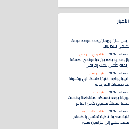
لأخبار
اريس سان جيرمان يحدد موعد عودة
كيمي للتدريبات
#الدوري الفرنسي
يال مدريد يضم يان دياموندي بصفقة
اريخية كأغلى لاعب إفريقي
#ريال مدريد
فينيا يواجه اختبارًا حاسمًا في برشلونة
عد صفقات الميركاتو
#برشلونة
ليويفا يجدد تمسكه بمقاطعة بطولات
لفيفا متعللاً بحقوق كأس العالم
#الكرة العالمية
غنية مصرية-تركية تحتفي بانضمام
حمد صلاح إلى طرابزون سبور