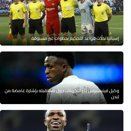
إسبانيا تحدّث قواعد التحكيم بخطوات غير مسبوقة
وكيل فينيسيوس يثير التكهنات حول مستقبله بإشارة غامضة من
لندن