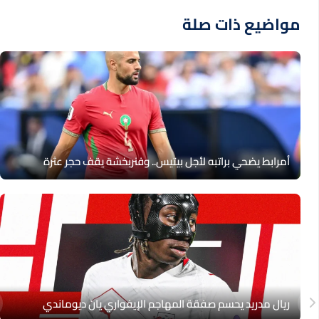
مواضيع ذات صلة
أمرابط يضحي براتبه لأجل بيتيس.. وفنربخشة يقف حجر عثرة
ريال مدريد يحسم صفقة المهاجم الإيفواري يان ديوماندي