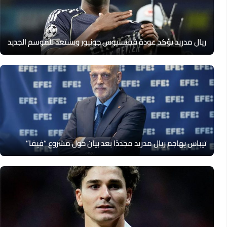
ريال مدريد يؤكد عودة فينيسيوس جونيور ويستعد للموسم الجديد
تيباس يهاجم ريال مدريد مجددًا بعد بيان حول مشروع “فيفا”