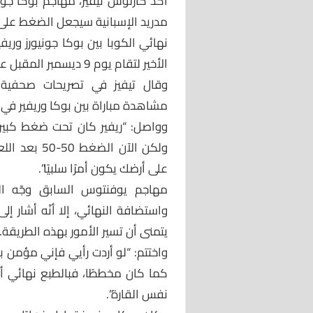
أكد كارلوس تيفيز، مهاجم بوكا جون
مدريد الإسبانية سيجعل الضغط على
نهائي الكوبا بين بوكا جونيورز ور
الأخير لتقام يوم 9 ديسمبر المقبل على ملعب “سانتياجو برنابيو” في مدريد.
وقال تيفيز في تصريحات صحفية: 
مشاهدة مباراة بين بوكا وريفير في مد
وواصل: “ريفير كان تحت ضغط كبير
ولكن الآن ال
على أرضك يكون أمرًا سلبيًا”.
مهاجم يوفنتوس السابق وجّه الشك
واستضافة النهائي، إلا أنّه أشار إ
يتمنى أن تسير الأمور بهذه الطريقة.
واختتم: “لو أردت رأيي فإني مؤمن 
كما كان مخططًا، فبالطبع نهائي أ
نفس القارة”.