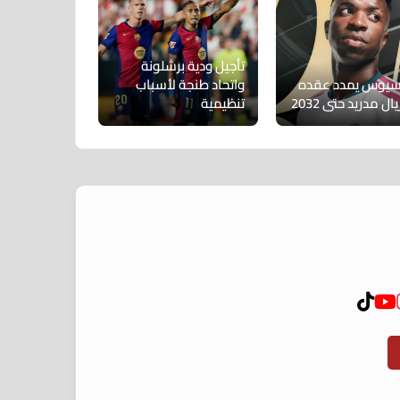
تأجيل ودية برشلونة
سيوس يمدد عقده
واتحاد طنجة لأسباب
ال مدريد حتى 2032
تنظيمية