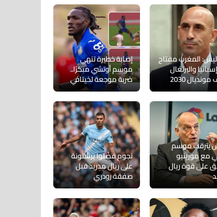
اليس: المغرب مفتاح
إصابة خطيرة تنهي
سبانيا والبرتغال
موسم أوتشي مبكرًا..
مونديال 2030
ضربة موجعة لخيتافي
س يترقب موسم
ي مع مورينيو
نجوم فضّلوا برشلونة
ق على قوة ريال
على ريال مدريد قبل
د
صفقة رودري