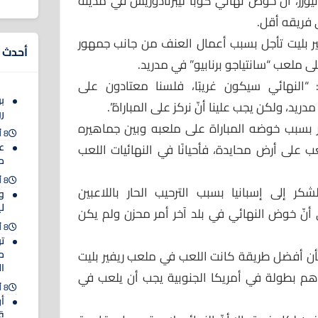
يورز، أنّ خوض نهائي كوبا ليبرتادوريس في مدينة
 فريقه أقل.
يفير بليت تأجل بسبب أعمال العنف من جانب جمهور
أحدث ا
“النهائي سيكون غريبًا، فلسنا معتادون على
ب
ريد، ولكن يجب علينا أنّ نركز على المباراة”.
ر
 بسبب خوضه المباراة على ملعبه وبين جماهيره
8 أغسطس 2026
ع
ضغط 50-50 بعد اللعب على أرض محايدة، فأحيانًا في النهائيات اللعب
مح
8 أغسطس 2026
ر إلى إسبانيا بسبب الترحيب الحار باللاعبين
و
ل
لى أنّ خوض النهائي في بلد آخر أمر محزن ولم يكن
8 أغسطس 2026
بأن أفضل طريقة كانت اللعب في ملعب ريفير بليت
مب
ال
هم بطولة في أمريكا الجنوبية يجب أن يلعب في
8 أغسطس 2026
أ
ق