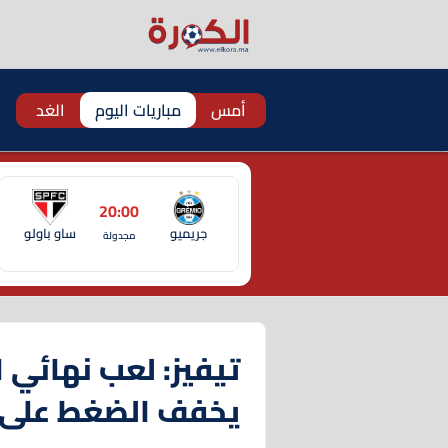
أمس
مباريات اليوم
الغد
20:00
جريميو
ساو باولو
مجدولة
تيفيز: لعب نهائي ا
يخفف الضغط على ر