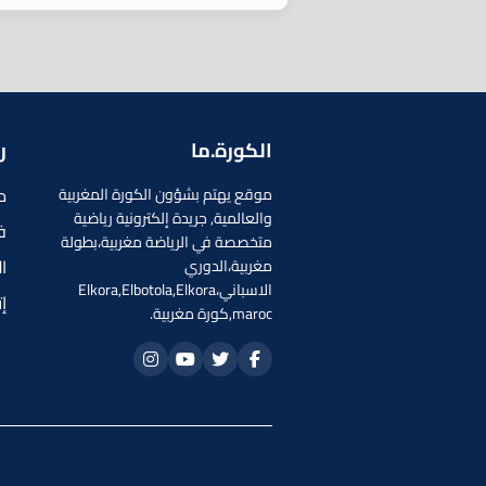
الكورة.ما
ر
م
موقع يهتم بشؤون الكورة المغربية
والعالمية, جريدة إلكترونية رياضية
ف
متخصصة في الرياضة مغربية،بطولة
ا
مغربية،الدوري
الاسباني،Elkora,Elbotola,Elkora
إ
maroc,كورة مغربية.