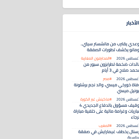
لأخبار
وعدي يقترب من مانشستر سيتي..
ومانو يكشف تطورات الصفقة
#المحترفون المغاربة
ائدات ضخمة لطرابزون سبور من
مد صلاح في 3 أيام
#مصر
فاة خورخي ميسي، والد نجم برشلونة
يونيل ميسي
#ماكينش غير الكورة
توقيف مسؤول بالدفاع الجديدي 4
اريات وغرامة مالية على خلفية مباراة
رجاء
#المغرب
رسنال يخطف غيمارايش في صفقة
ياسية