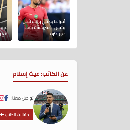
أمرابط يضحي براتبه لأجل
بيتيس.. وفنربخشة يقف
فيني
حجر عثرة
مع ري
عن الكاتب: غيث إسلام
تواصل معنا:
مقالات الكاتب