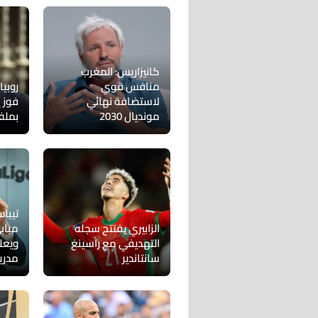
كانيزاريس: المغرب
منافس قوي
روبي
لاستضافة نهائي
فوز إ
مونديال 2030
بملف 
تيبا
الزابيري يفتتح سجله
مباب
التهديفي مع راسينغ
ويعل
سانتاندير
مدري