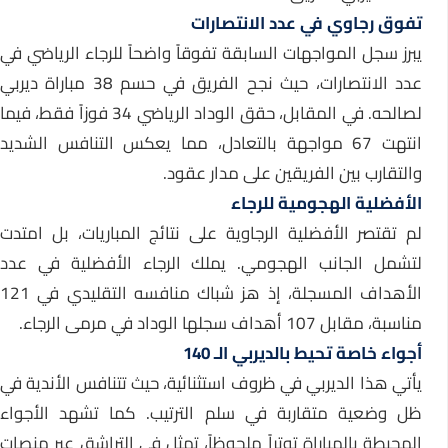
تفوق رجاوي في عدد الانتصارات
يبرز سجل المواجهات السابقة تفوقاً واضحاً للرجاء الرياضي في
عدد الانتصارات، حيث نجح الفريق في حسم 38 مباراة ديربي
لصالحه. في المقابل، حقق الوداد الرياضي 34 فوزاً فقط، فيما
انتهت 67 مواجهة بالتعادل، مما يعكس التنافس الشديد
والتقارب بين الفريقين على مدار عقود.
الأفضلية الهجومية للرجاء
لم تقتصر الأفضلية الرجاوية على نتائج المباريات، بل امتدت
لتشمل الجانب الهجومي. يملك الرجاء الأفضلية في عدد
الأهداف المسجلة، إذ هز شباك منافسه التقليدي في 121
مناسبة، مقابل 107 أهداف سجلها الوداد في مرمى الرجاء.
أجواء خاصة تحيط بالديربي الـ 140
يأتي هذا الديربي في ظروف استثنائية، حيث تتنافس الأندية في
ظل وضعية متقاربة في سلم الترتيب. كما تشهد الأجواء
المحيطة بالمباراة توتراً ملحوظاً، تمثل في التراشق عبر منصات