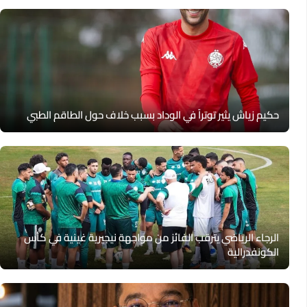
حكيم زياش يثير توتراً في الوداد بسبب خلاف حول الطاقم الطبي
الرجاء الرياضي يترقب الفائز من مواجهة نيجيرية غينية في كأس
الكونفدرالية