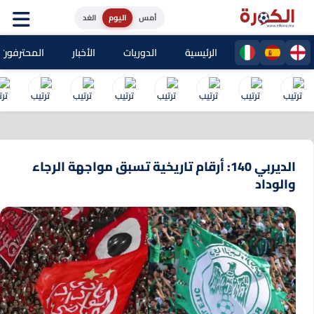
أمس
اليوم
الغد
الرئيسية
الدوريات
الأخبار
المحترفون المغا
الديربي 140: أرقام تاريخية تسبق مواجهة الرجاء
والوداد