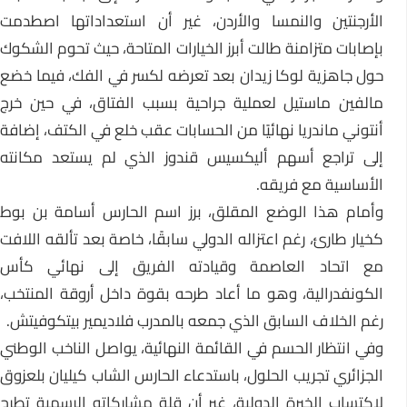
الأرجنتين والنمسا والأردن، غير أن استعداداتها اصطدمت
بإصابات متزامنة طالت أبرز الخيارات المتاحة، حيث تحوم الشكوك
حول جاهزية لوكا زيدان بعد تعرضه لكسر في الفك، فيما خضع
مالفين ماستيل لعملية جراحية بسبب الفتاق، في حين خرج
أنتوني ماندريا نهائيًا من الحسابات عقب خلع في الكتف، إضافة
إلى تراجع أسهم أليكسيس قندوز الذي لم يستعد مكانته
الأساسية مع فريقه.
وأمام هذا الوضع المقلق، برز اسم الحارس أسامة بن بوط
كخيار طارئ، رغم اعتزاله الدولي سابقًا، خاصة بعد تألقه اللافت
مع اتحاد العاصمة وقيادته الفريق إلى نهائي كأس
الكونفدرالية، وهو ما أعاد طرحه بقوة داخل أروقة المنتخب،
رغم الخلاف السابق الذي جمعه بالمدرب فلاديمير بيتكوفيتش.
وفي انتظار الحسم في القائمة النهائية، يواصل الناخب الوطني
الجزائري تجريب الحلول، باستدعاء الحارس الشاب كيليان بلعزوق
لاكتساب الخبرة الدولية، غير أن قلة مشاركاته الرسمية تطرح