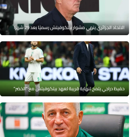
الاتحاد الجزائري ينهي مشوار بيتكوفيتش رسميًا بعد 29 شهرًا
حفيظ دراجي يلمح لنهاية قريبة لعهد بيتكوفيتش مع “الخضر”