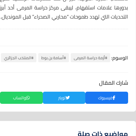
بدورها علامات استفهام، ليبقى مركز حراسة المرمى أحد أبرز
التحديات التي تهدد طموحات “محاربي الصحراء” قبل المونديال.
الوسوم:
#أزمة حراسة المرمى
#أسامة بن بوط
#المنتخب الجزائري
شارك المقال
فيسبوك
تويتر
واتساب
مواضيع ذات صلة