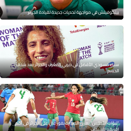
بيتكوفيتش في مواجهة تحديات جديدة لقيادة الجزائر
سناء مسودي الأفضل في ديربي المغرب والجزائر بعد هدف
الحسم
“لبؤات الأطلس” يعززن الصدارة بفوز غالٍ على الجزائر في أمم
إفريقيا للسيدات