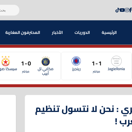
الرئيسية
الدوريات
الأخبار
المحترفون المغاربة
0 - 1
1 - 1
Jagiellonia
رينجرز
مكابي تل
سيسكا صوف
مباشر
مباشر
أبيب
ئري : نحن لا نتسول تنظيم
رب !