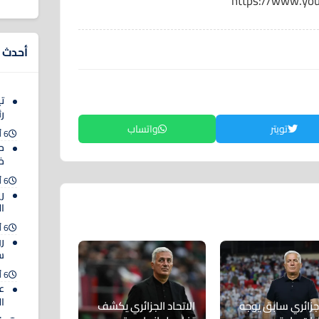
https://www.yo
أحدث ا
ت
رئ
تويتر
واتساب
6 أغسطس 2026
حك
خ
6 أغسطس 2026
ر
ا
6 أغسطس 2026
رو
س
6 أغسطس 2026
ع
ا
جزائري سابق يوجه
الاتحاد الجزائري يكشف