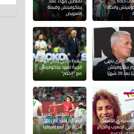
دات حادة
تفاصيل إنهاء عقد
6 أغسطس 2026
كوفيتش واتحاد
بيتكوفيتش وقيمة
التعويض
اد الجزائري ينهي
حفيظ دراجي يلمح لنهاية
ر بيتكوفيتش
قريبة لعهد بيتكوفيتش
عد 29 شهرًا
مع “الخضر”
“لبؤات الأطلس” يعززن
 مسودي الأفضل
الصدارة بفوز غالٍ على
ربي المغرب والجزائر
الجزائر في أمم إفريقيا
هدف الحسم
للسيدات