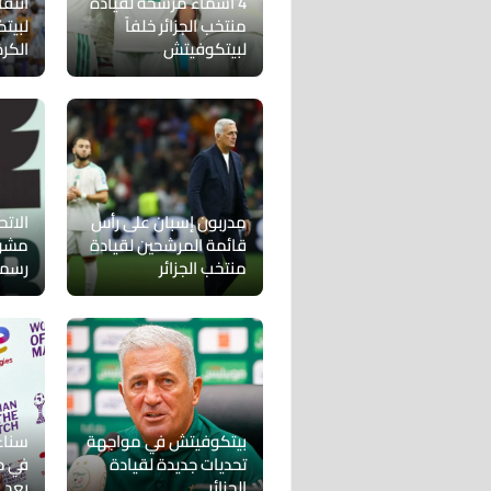
4 أسماء مرشحة لقيادة
انتقا
منتخب الجزائر خلفاً
لبيت
لبيتكوفيتش
الكرة
مدربون إسبان على رأس
الاتح
قائمة المرشحين لقيادة
مشوا
منتخب الجزائر
رسميًا ب
بيتكوفيتش في مواجهة
سناء
تحديات جديدة لقيادة
في دي
الجزائر
بعد 