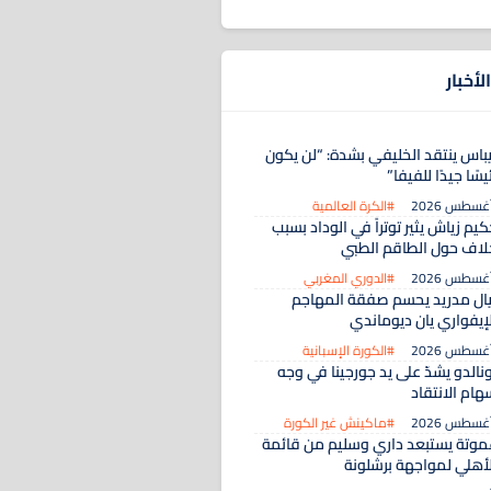
لأخبار
يباس ينتقد الخليفي بشدة: “لن يكون
يسًا جيدًا للفيفا”
#الكرة العالمية
يم زياش يثير توتراً في الوداد بسبب
لاف حول الطاقم الطبي
#الدوري المغربي
يال مدريد يحسم صفقة المهاجم
لإيفواري يان ديوماندي
#الكورة الإسبانية
نالدو يشدّ على يد جورجينا في وجه
هام الانتقاد
#ماكينش غير الكورة
موتة يستبعد داري وسليم من قائمة
لأهلي لمواجهة برشلونة