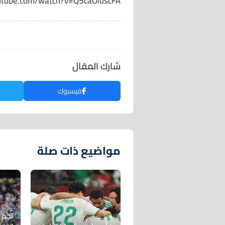
utube.com/watch?v=Q5caOiuscFA
شارك المقال
فيسبوك
مواضيع ذات صلة
نجم 