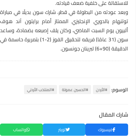
للاستقالة على خلفية ضعف قيادته.
وبعد عودته من البطولة في قطر، شارك سون بديلًا في مباراة
توتنهام بالدوري الإنجليزي الممتاز أمام برايتون آند هوف
ألبيون يوم السبت الماضي، وكان يلف إصبعه بضمادة، وساعد
سون (31 عامًا) فريقه لتحقيق الفوز (2-1) بتمريرة حاسمة في
الدقيقة (90+6) لبرينان جونسون.
الوسوم:
#الأردن
#الحسين عموتة
#المنتخب الأردني
شارك المقال
فيسبوك
تويتر
واتساب