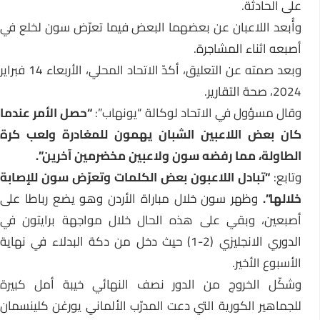
على الحادثة.
وأُبعد اللاعبان عن بعضهما البعض فيما تعرّض سون لخلع في
أصبعه اثناء المشاجرة.
وبعد صمته عن التعليق، أكدّ الاتحاد المحلي، الأربعاء 14 فبراير
2024، صحة التقارير.
وقال مسؤول في الاتحاد لوكالة “يونهاب”:
“حصل الأمر عندما
كان بعض اللاعبين الشبان يهمون للمغادرة ولعب كرة
الطاولة، مما رفضه سون ولاعبين مخضرمين آخرين”.
وتابع:
“تبادل اللاعبون بعض الكلمات وتعرّض سون للإصابة
خلالها”.
وظهر سون خلال مباراة الأردن وهو يضع رباطا على
أصبعين، وبقي على هذه الحال خلال مواجهة برايتون في
الدوري الانجليزي (2-1) حيث دخل من دكة البدلاء في نهاية
الأسبوع الأخير.
وشكّل الخروج من الدور نصف النهائي خيبة أمل كبيرة
للجماهير الكورية التي دعت المدرّب الألماني يورغن كلينسمان