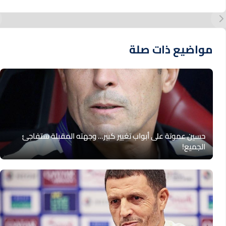
مواضيع ذات صلة
حسين عموتة على أبواب تغيير كبير… وجهته المقبلة ستفاجئ
الجميع!