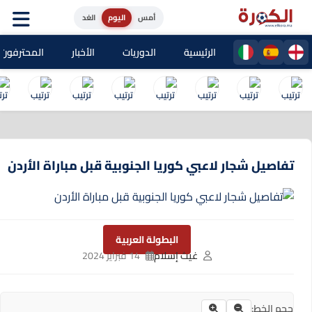
أمس
اليوم
الغد
الرئيسية
الدوريات
الأخبار
المحترفون المغا
تفاصيل شجار لاعبي كوريا الجنوبية قبل مباراة الأردن
البطولة العربية
غيث إسلام
14 فبراير 2024
حجم الخط: