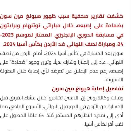
كشفت تقارير صحفية سبب ظهور هيونغ مين سون
بضمادة على إصبعه، خلال مباراتي توتنهام وبرايتون
في مسابقة الدوري الإنجليزي الممتاز لموسم 2023-
24، ومباراة نصف النهائي ضد الأردن بكأس آسيا 2024.
سون بعد الخسارة في كأس آسيا 2024، أمام الأردن من نصف
النهائي، عاد إلى إنجلترا وشارك بديلًا وتبين وجود “ضمادة” على
إصبعه، رغم عدم الإعلان عن تعرضه لأي إصابة خلال البطولة
الآسيوية.
تفاصيل إصابة هيونغ مين سون
وقالت وكالة رويترز إن اللاعبين تشاجروا خلال عشاء الفريق قبل
الخسارة من الأردن في الدور قبل النهائي، الأسبوع الماضي مما
أدى إلى تمديد انتظارهم المستمر مُنذ 64 عامًا للحصول على
لقب آخر لكأس آسيا.