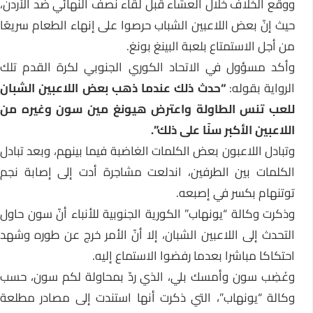
ووقع الخلاف خلال العشاء قبل لقاء نصف النهائي ضد الأردن،
حيث إنّ بعض اللاعبين الشباب حرصوا على إنهاء الطعام سريعًا
من أجل الاستمتاع بلعبة البينغ بونغ.
وأكد مسؤول في الاتحاد الكوري الجنوبي لكرة القدم تلك
الرواية بقوله:
“حدث ذلك عندما ذهب بعض اللاعبين الشبان
للعب تنس الطاولة واعترض هيونغ مين سون وغيره من
اللاعبين الأكبر سنًا على ذلك”.
وتبادل اللاعبون بعض الكلمات الغاضبة فيما بينهم، وبعد تبادل
الكلمات بين الطرفين، اندلعت مشاجرة أدت إلى إصابة نجم
توتنهام بكسر في إصبعه.
وذكرت وكالة “يونهاب” الكورية الجنوبية للأنباء أنّ سون حاول
التحدث إلى اللاعبين الشبان، إلا أنّ الأمر خرج عن طوره وشهد
احتكاكا مباشرا بعدما رفضوا الاستماع إليه.
وغَضِب سون وأمسك بلي، الذي ردّ بمحاولة لكم سون، حسب
وكالة “يونهاب”، التي ذكرت أنها استندت إلى مصادر مطلعة