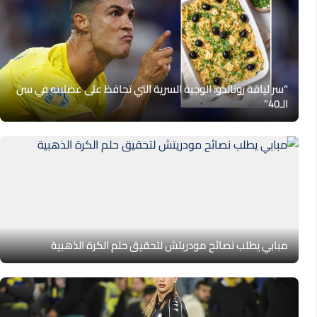
“سر لياقة رونالدو: الوجبة السرية التي تحافظ على عضلاته في سن
الـ40”
مبابي يطلب نصائح مودريتش لتحقيق حلم الكرة الذهبية