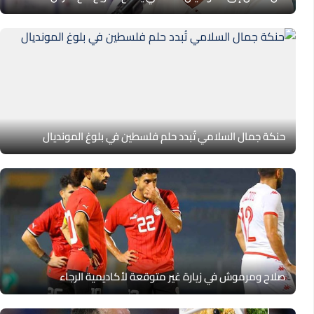
حنكة جمال السلامي تُبدد حلم فلسطين في بلوغ المونديال
صلاح ومرموش في زيارة غير متوقعة لأكاديمية الرجاء