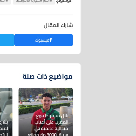
#أخبار الكورة الأفريقية
#أخبا
شارك المقال
فيسبوك
مواضيع ذات صلة
بلال محفوظ يضع
المغرب على أعتاب
بشرى
ميدالية عالمية في
لمنص
سباق 3000 متر موانع
الاتح