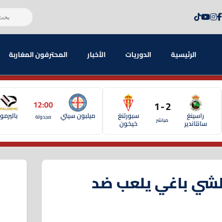
الرئيسية
الدوريات
الأخبار
المحترفون المغاربة
12:00
2 - 1
راسينغ
سبورتنغ
ميلبون سيتي
باليرمو
مجدولة
مباشر
سانتاندير
خيخون
كلشي باغي يلعب ضد