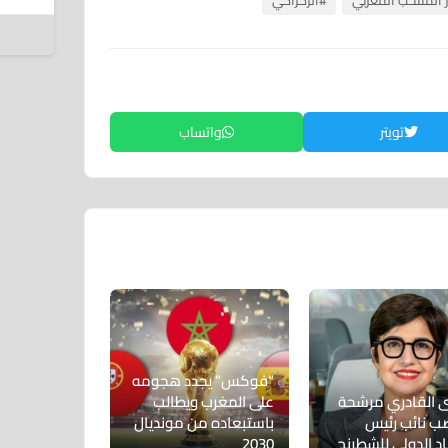
ر المنتخب المغربي
#الركراكي
7 أغسطس 2026
تويتر
واتساب
“فوكس” يجدد هجومه
 القادري مرشحة
على المغرب ويطالب
ب نائب رئيس
باستبعاده من مونديال
اد الدولي للشطرنج
2030