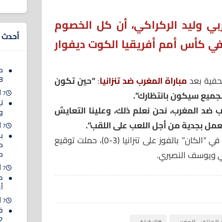
بي وليد الركراكي، أن كل الخصوم
أحدث ا
ي كأس أمم أفريقيا الكوت ديفوار
م
صحفية بعد
مباراة المغرب ضد تنزانيا
:
“حين تكون
8 أندية أوروبية
7 أغسطس 2026
لجميع سيكون بانتظارك”.
ت
عب ضد المغرب، نحن نعلم ذلك، وعلينا التعايش
و
لعمل بجدية من أجل اللعب على اللقب”.
7 أغسطس 2026
ب
واستهل المنتخب المغربي مشواره في “الكان” بالفوز على تنزانيا (3-0)، حملت توقيع
ي ويوسف النصيري.
م
7 أغسطس 2026
ص
أ
7 أغسطس 2026
ف
2032