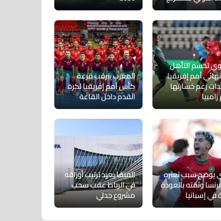
وي تحسم التأهل
نهائي أمم إفريقيا
المغرب يترقب قرعة
دات رغم خسارتها
كأس أمم إفريقيا لكرة
زامبيا
القدم داخل القاعة
ري يوضح سبب تعثره
الفيفا يعيد ترتيب أوراقه
رنسا وثقته بالعودة
في الرباط عقب سحب
 في إسبانيا
مشروع جدلي