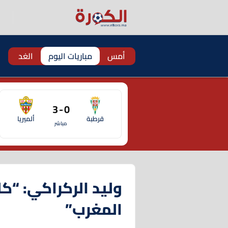
أمس
مباريات اليوم
الغد
0 - 3
قرطبة
ألميريا
مباشر
وليد الركراكي: “
المغرب”