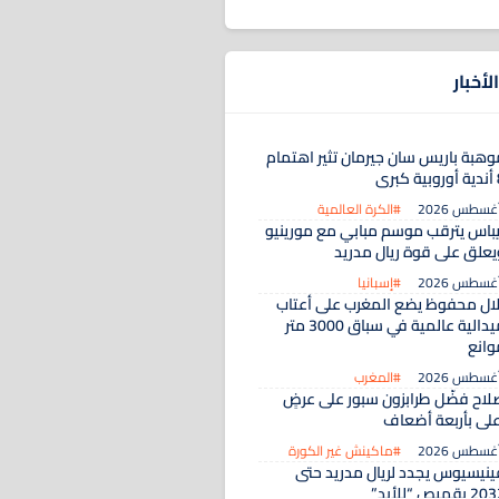
لأخبار
وهبة باريس سان جيرمان تثير اهتمام
 كبرى
#الكرة العالمية
يباس يترقب موسم مبابي مع مورينيو
يعلق على قوة ريال مدريد
#إسبانيا
لال محفوظ يضع المغرب على أعتاب
ميدالية عالمية في سباق 3000 متر
وانع
#المغرب
لاح فضّل طرابزون سبور على عرضٍ
على بأربعة أضعاف
#ماكينش غير الكورة
ينيسيوس يجدد لريال مدريد حتى
 بقميص “للأبد”