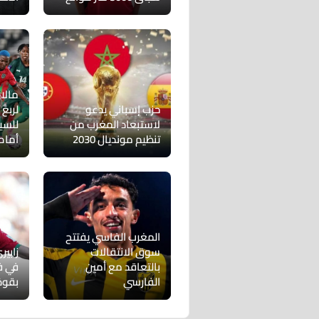
مالا
حزب إسباني يدعو
لربع 
لاستبعاد المغرب من
للسي
تنظيم مونديال 2030
أمام 
المغرب الفاسي يفتتح
سوق الانتقالات
زابي
بالتعاقد مع أمين
في ف
الفارسي
بقوة