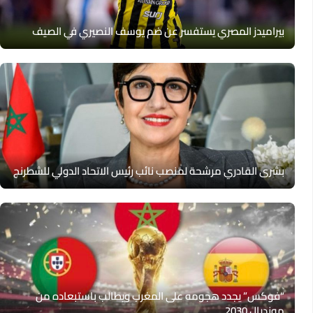
بيراميدز المصري يستفسر عن ضم يوسف النصيري في الصيف
بشرى القادري مرشحة لمنصب نائب رئيس الاتحاد الدولي للشطرنج
“فوكس” يجدد هجومه على المغرب ويطالب باستبعاده من
مونديال 2030