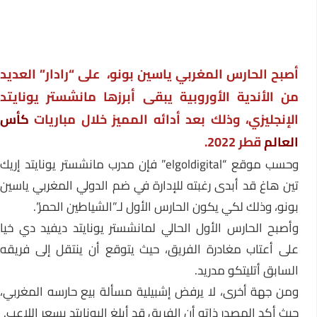
أصبح الحارس المغربي ياسين بونو، على “رادار” العديد
من الأندية الأوروبية يبقى أبرزها مانشستر يونايتد
الإنجليزي، وذلك بعد أدائه المميز خلال مباريات
كأس
العالم
قطر 2022.
وحسب موقع “elgoldigital” فإن مدرب مانشستر يونايتد إريك
تين هاغ قد أبدى رغبته للإدارة في ضم الدولي المغربي ياسين
بونو، وذلك لكي يكون الحارس الأول لـ”الشياطين الحمر”.
وأصبح الحارس الأول الحالي لمانشستر يونايتد ديفيد دي خيا
على أعتاب مغادرة الفريق، حيث يتوقع أن ينتقل إلى فريقه
السابق أتليتكو مدريد.
ومن جهة أخرى، لا يرفض إشبيلية مسألة بيع حارسه المغربي،
حيث أكد المصدر ذاته أن الفريق قد أبلغ اليونايتد بسعر اللاعب.