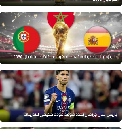
حزب إسباني يدعو لاستبعاد المغرب من تنظيم مونديال 2030
باريس سان جيرمان يحدد موعد عودة حكيمي للتدريبات