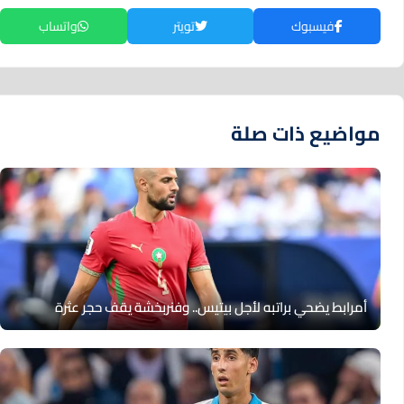
فيسبوك
تويتر
واتساب
مواضيع ذات صلة
أمرابط يضحي براتبه لأجل بيتيس.. وفنربخشة يقف حجر عثرة