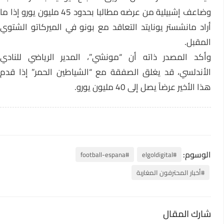
وضاعف إشبيلية من عرضه مطالبا بحدود 45 مليون يورو إذا ما
أراد مانشستر يونايتد التعاقد مع بونو في الميركاتو الشتوي
المقبل.
وأكد المصدر ذاته أن “مونشي”، المدير الرياضي للنادي
الأندلسي، قد يغلق الصفقة مع “الشياطين الحمر” إذا قدم
هذا الأخير عرضاً يصل إلى 40 مليون يورو.
الوسوم:
#football-espana
#elgoldigital
#أخبار المحترفون المغاربة
شارك المقال