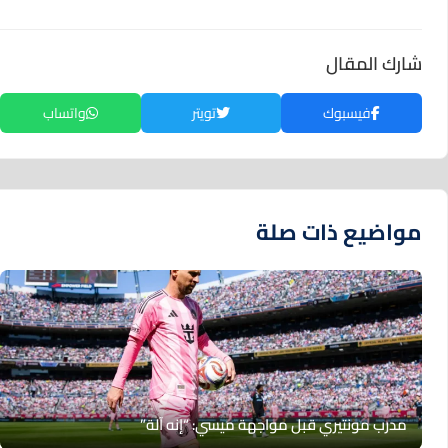
شارك المقال
فيسبوك
تويتر
واتساب
مواضيع ذات صلة
مدرب مونتيري قبل مواجهة ميسي: “إنه آلة”