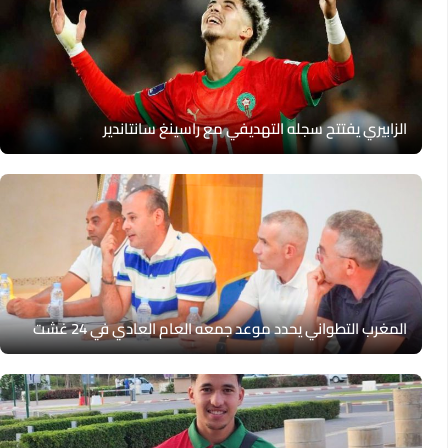
الزابيري يفتتح سجله التهديفي مع راسينغ سانتاندير
المغرب التطواني يحدد موعد جمعه العام العادي في 24 غشت