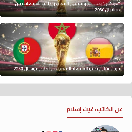
“فوكس” يجدد هجومه على المغرب ويطالب باستبعاده من
مونديال 2030
حزب إسباني يدعو لاستبعاد المغرب من تنظيم مونديال 2030
عن الكاتب: غيث إسلام