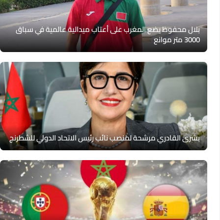
بلال محفوظ يضع المغرب على أعتاب ميدالية عالمية في سباق
3000 متر موانع
بشرى القادري مرشحة لمنصب نائب رئيس الاتحاد الدولي للشطرنج