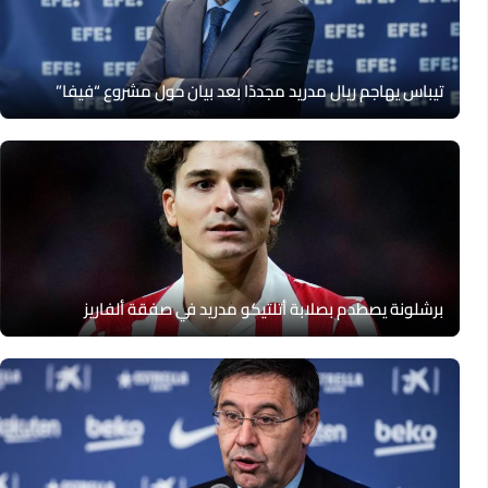
تيباس يهاجم ريال مدريد مجددًا بعد بيان حول مشروع “فيفا”
برشلونة يصطدم بصلابة أتلتيكو مدريد في صفقة ألفاريز