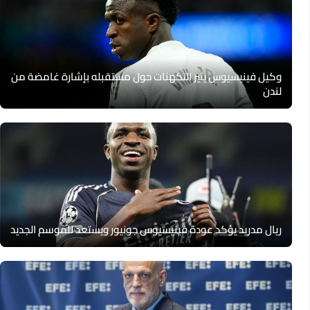
وكيل فينيسيوس يثير التكهنات حول مستقبله بإشارة غامضة من
لندن
ريال مدريد يؤكد عودة فينيسيوس جونيور ويستعد للموسم الجديد