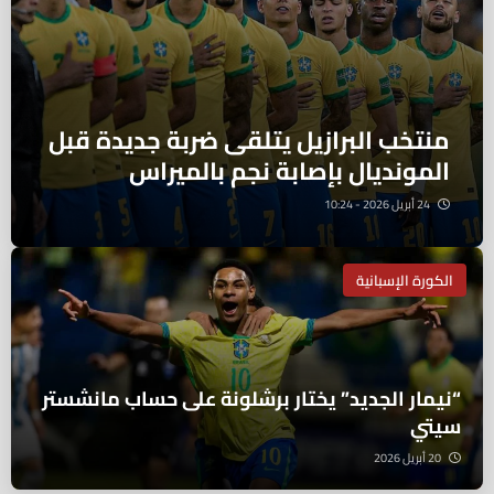
منتخب البرازيل يتلقى ضربة جديدة قبل
المونديال بإصابة نجم بالميراس
24 أبريل 2026 - 10:24
الكورة الإسبانية
“نيمار الجديد” يختار برشلونة على حساب مانشستر
سيتي
20 أبريل 2026