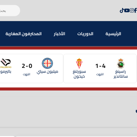
الرئيسية
الدوريات
الأخبار
المحترفون المغاربة
0 - 2
4 - 1
راسينغ
سبورتنغ
ميلبون سيتي
باليرمو
انتهت
انتهت
سانتاندير
خيخون