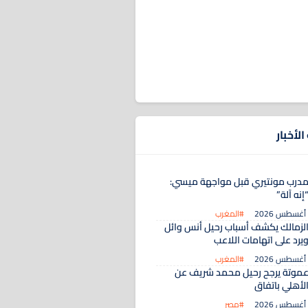
لأخبار
درب مونتيري قبل مواجهة ميسي:
إنه آلة”
#المغرب
لزمالك يكشف أسباب رحيل أنس وائل
يرد على اتهامات اللاعب
#المغرب
موتة يرجح رحيل محمد شريف عن
لأهلي باتفاق
#مصر