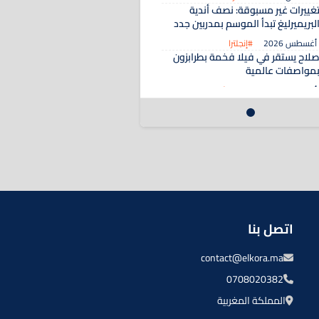
غييرات غير مسبوقة: نصف أندية
لبريميرليغ تبدأ الموسم بمدربين جدد
#إنجلترا
لاح يستقر في فيلا فخمة بطرابزون
مواصفات عالمية
#ماكينش غير الكورة
اتصل بنا
contact@elkora.ma
0708020382
المملكة المغربية