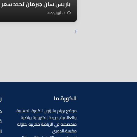
باريس سان جيرمان يُحدد سعر ن
27 أبريل 2022
f
الكورة.ما
ر
م
موقع يهتم بشؤون الكورة المغربية
والعالمية, جريدة إلكترونية رياضية
ف
متخصصة في الرياضة مغربية،بطولة
ا
مغربية،الدوري