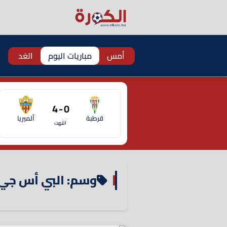
أمس
مباريات اليوم
الغد
0 - 4
قرطبة
ألميريا
انتهت
وسم: البي أس جي