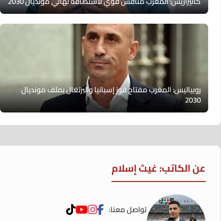
كانيزاريس: المغرب منافس قوي لاستضافة نهائي مونديال 2030
روبياليس: المغرب مفتاح فوز إسبانيا والبرتغال بملف مونديال
2030
عن الكاتب: غيث إسلام
تواصل معنا: