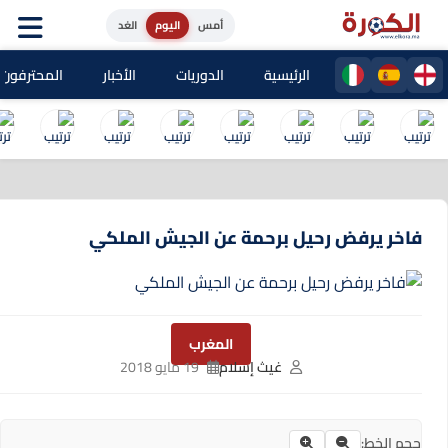
أمس
اليوم
الغد
الرئيسية
الدوريات
الأخبار
المحترفون المغا
فاخر يرفض رحيل برحمة عن الجيش الملكي
المغرب
غيث إسلام
19 مايو 2018
حجم الخط: