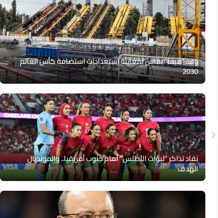
وفد “فيفا” بفاس لمعاينة استعدادات استضافة كأس العالم
2030
نفاد تذاكر “لبؤات الأطلس” أمام جنوب أفريقيا.. والمونديال
الهدف