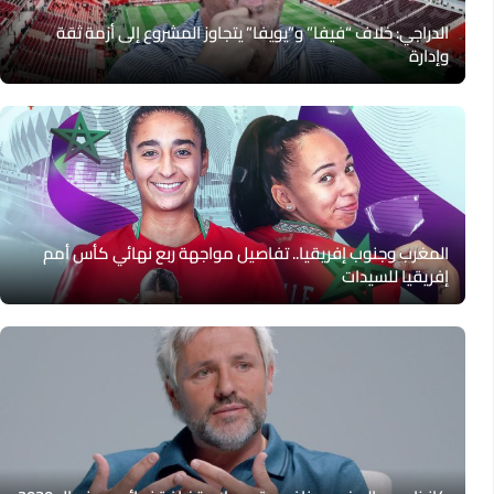
الدراجي: خلاف “فيفا” و”يويفا” يتجاوز المشروع إلى أزمة ثقة
وإدارة
المغرب وجنوب إفريقيا.. تفاصيل مواجهة ربع نهائي كأس أمم
إفريقيا للسيدات