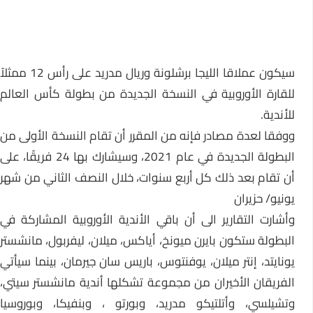
سيكون عملاقا الليجا برشلونة وريال مدريد على رأس 12 ممثلاً
للقارة الأوروبية في النسخة الجديدة من بطولة كأس العالم
للأندية.
ووفقا لعدة مصادر فإنه من المقرر أن تقام النسخة الأولى من
البطولة الجديدة في عام 2021، وسيشارك بها 24 فريقًا، على
أن تقام بعد ذلك كل أربع سنوات، خلال النصف الثاني من شهر
يونيو/ حزيران
وأشارت التقارير الى أن باقي الأندية الأوروبية المشاركة في
البطولة ستكون بايرن ميونخ، أياكس، ميلان، ليفربول، مانشستر
يونايتد، إنتر ميلان، يوفنتوس، باريس سان جيرمان، بينما سيأتي
الفريقان الأخيران من مجموعة تشكلها أندية مانشستر سيتي،
وتشيلسي، وأتلتيكو مدريد، وبورتو ، وبنفيكا، وبوروسيا