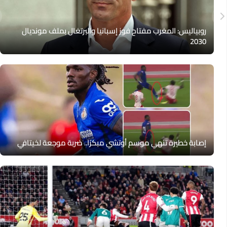
روبياليس: المغرب مفتاح فوز إسبانيا والبرتغال بملف مونديال
2030
إصابة خطيرة تنهي موسم أوتشي مبكرًا.. ضربة موجعة لخيتافي