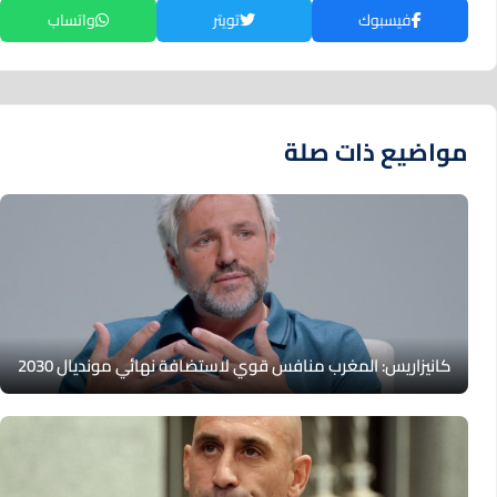
فيسبوك
تويتر
واتساب
مواضيع ذات صلة
كانيزاريس: المغرب منافس قوي لاستضافة نهائي مونديال 2030