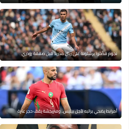
نجوم فضّلوا برشلونة على ريال مدريد قبل صفقة رودري
أمرابط يضحي براتبه لأجل بيتيس.. وفنربخشة يقف حجر عثرة