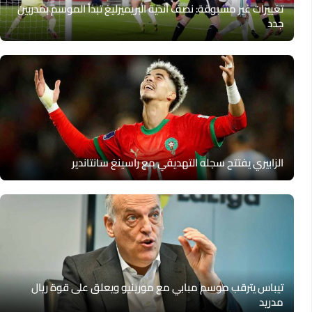
تغييرات غير مسبوقة: نصف أندية البريميرليغ تبدأ الموسم بمدربين
جدد
الزابيري يفتتح سجله التهديفي مع راسينغ سانتاندير
تيباس يترقب موسم مبابي مع مورينيو ويعلق على قوة ريال
مدريد