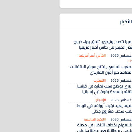
لأخبار
مبيا تتصدر ونيجيريا تلحق بها.. خروج
صر المبكر من كأس أمم إفريقيا
#كأس أمم أفريقيا
ات
لمغرب الفاسي يفتتح سوق الانتقالات
التعاقد مع أمين الفارسي
#المغرب
ابيري يوضح سبب تعثره في فرنسا
ثقته بالعودة بقوة في إسبانيا
#إسبانيا
فيفا يعيد ترتيب أوراقه في الرباط
قب سحب مشروع جدلي
#الكرة العالمية
يلينغهام يخطف الأنظار في مدينة
لاهي بريطانية بعد عطلة هاواي