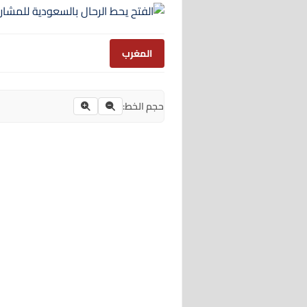
المغرب
حجم الخط: