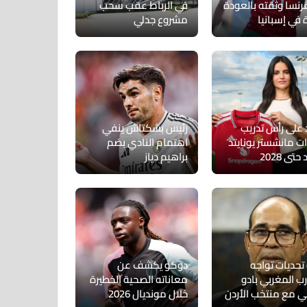
رنسا وثقته بالعودة
في الرباط عقب سحب
 في إسبانيا
مشروع جدلي
د على رأس تدريب
رئيس بشكتاش ينفي
ت مانشستر يونايتد
اهتمام النادي بضم
تى 2028
براهيم دياز
تحديات تواجه
دوكو يكشف عن
رب المغربي بادو
معاناته الصحية الخطيرة
كي مع منتخب الأردن
خلال مونديال 2026