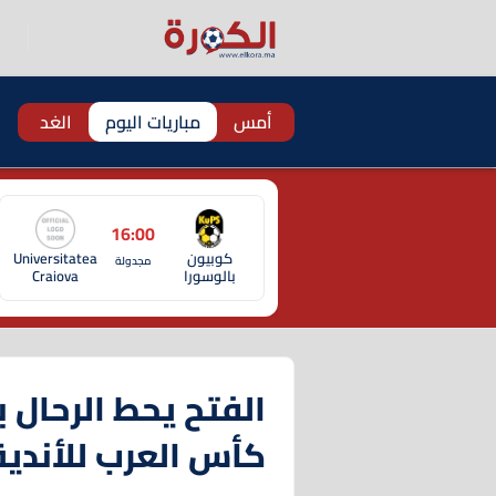
أمس
مباريات اليوم
الغد
16:00
كوبيون
Universitatea
مجدولة
بالوسورا
Craiova
الفتح يحط الرحال 
كأس العرب للأندية