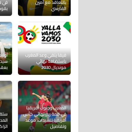
بالتعاقد مع أمين
في ف
الفارسي
بقوة
فيفا ينفي وعد المغرب
أولي
باستضافة نهائي
سيدا
مونديال 2030
بعقد ح
المغرب وجنوب أفريقيا
في قمة ربع نهائي كأس
ستة 
أفريقيا للسيدات: موعد
المد
وتفاصيل
الزا