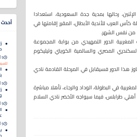
لإثنين، رحالها بمدية جدة السعودية، استعدادا
أحدث ا
 كأس العرب للأندية الأبطال، المقرر إقامتها في
لمغربية الدور التمهيدي من بوابة المجموعة
زا
م
 السكندري المصري والسالمية الكويتي وتيليكوم
5 أغسطس 2026
للسيد
وز هذا الدور فسيقابل في المرحلة القادمة نادي
ا
ب
5 أغسطس 2026
المغربية في البطولة، الوداد والرجاء، تأهلا مباشرة
ز
و
أهلي طرابلس، فيما سيواجه الأخضر نادي السلام
5 أغسطس 2026
ال
ع
5 أغسطس 2026
ب
م