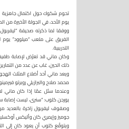
تحوم شكوك حول اكتمال جاهزية نجم
يوم الأحد، في الجولة الأخيرة من الد
ووفقا لما ذكرته صحيفة “ليفربول 
الفريق على ملعب “ميلوود” يوم 
التدريبية.
وكان ماني قد تعرّض لإصابة طفيفة
ذلك الحين، غاب عن عدد من التمارين
ويعد ماني أحد أضلاع المثلث الهجو
محمد صلاح والبرازيلي روبرتو فيرمينو
وعندما سئل عمّا إذا كان ماني لائ
يورجن كلوب: “سنرى، ليست إصابة سا
وصفوف ليفربول زاخرة بالعديد من 
جوميز وإيمري كان وأليكس أوكسليد
ويتوقّع كلوب أن يعود كان إلى الت