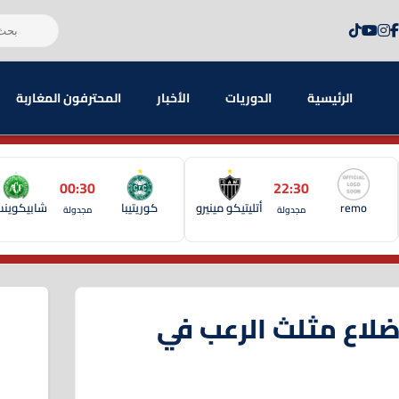
الرئيسية
الدوريات
الأخبار
المحترفون المغاربة
00:30
22:30
remo
أتليتيكو مينيرو
كوريتيبا
شابيكوين
مجدولة
مجدولة
أضلاع مثلث الرعب في