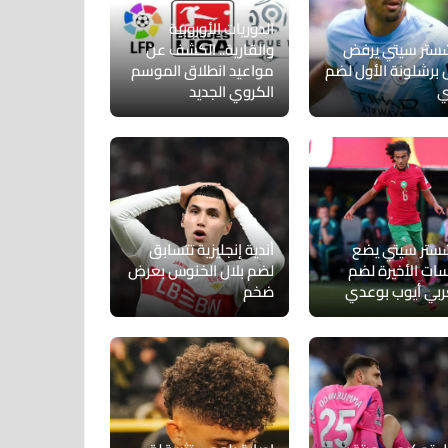
الدوريات الأوروبية
ستر سيتي يرفض
والقارية.. الكشف عن
برشلونة الأول لضم
مواعيد انطلاق الموسم
ي
الكروي الجديد
ستر سيتي يضع
أندية إنجليزية تتسابق
سات الأخيرة لضم
لضم بلال الخنوس بعرض
ربي أيوب بوعدي
ضخم