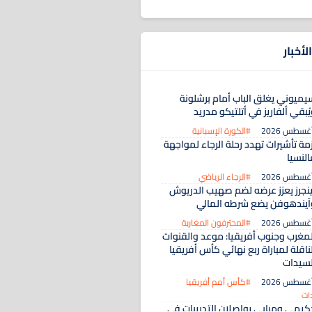
لأخبار
يميوني يغلق الباب أمام برشلونة
ُبقي ألفاريز في أتلتيكو مدريد
#الكورة الإسبانية
مة تأشيرات تهدد رحلة الرجاء لمواجهة
النسيا
#الرجاء الرياضي
ينجرز يعزز عرضه لضم صهيب الدريوش
آيندهوفن يضع شرطه المالي
#المحترفون المغاربة
لمغرب وجنوب أفريقيا: موعد والقنوات
ناقلة لمباراة ربع نهائي كأس أفريقيا
لسيدات
#كأس أمم أفريقيا
ات
كيمي ومبابي يواصلان التدريبات في