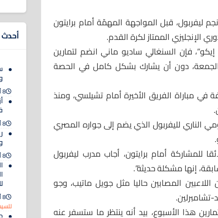
 ليفربول، قبل المواجهة المهمّة أمام برايتون
أحدث ا
وري الإنجليزي الممتاز لكرة القدم.
إيكو”، فإن السنغالي ساديو ماني انضم لتمارين
الجمعة، دون أن يشارك بشكل كامل في الحصة
س
وي
8 أغسطس 2026
 في مباراة الفريق الأخيرة أمام تشيلسي، ومنذ
أز
.
ف
مي الناري لليفربول الذي يضم إلى جواره المصري
8 أغسطس 2026
ر
.
و
قا للمشاركة أمام برايتون، أجاب مدرب ليفربول
8 أغسطس 2026
ا
بقة، إنها مشكلة حديثة”.
ال
اللاعبين المصابين حاليا مثل جويل ماتيب، وجو
ل
-تشامبرلين.
8 أغسطس 2026
للسيد
مارين هذا الأسبوع، بيد أنه ينتظر ما ستسفر عنه
ح