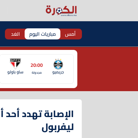
أمس
مباريات اليوم
الغد
20:00
جريميو
ساو باولو
مجدولة
الإصابة تهدد أحد 
ليفربول