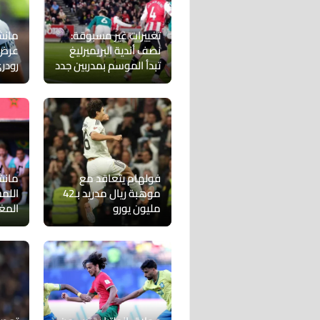
تغييرات غير مسبوقة:
مانش
نصف أندية البريميرليغ
عرض 
تبدأ الموسم بمدربين جدد
رودر
فولهام يتعاقد مع
مانش
موهبة ريال مدريد بـ42
اللم
مليون يورو
المغ