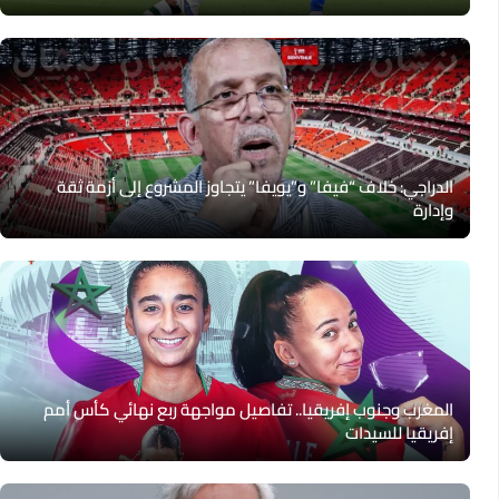
الدراجي: خلاف “فيفا” و”يويفا” يتجاوز المشروع إلى أزمة ثقة
وإدارة
المغرب وجنوب إفريقيا.. تفاصيل مواجهة ربع نهائي كأس أمم
إفريقيا للسيدات