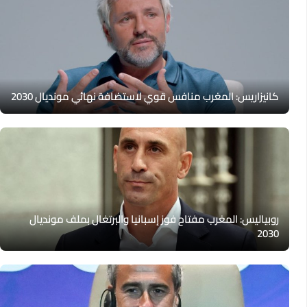
كانيزاريس: المغرب منافس قوي لاستضافة نهائي مونديال 2030
روبياليس: المغرب مفتاح فوز إسبانيا والبرتغال بملف مونديال
2030