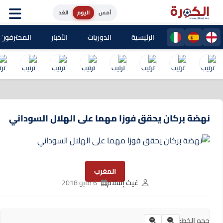
أمس
اليوم
الغد
الرئيسية
الدوريات
الأخبار
المحترفون المغا
نهضة بركان يحقق فوزا مهما على الهلال السوداني
المغرب
غيث إسلام
6 مايو 2018
حجم الخط: