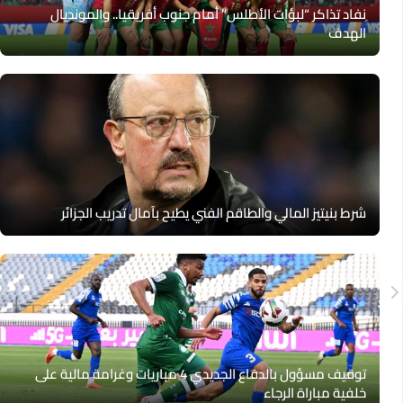
نفاد تذاكر “لبؤات الأطلس” أمام جنوب أفريقيا.. والمونديال
الهدف
شرط بنيتيز المالي والطاقم الفني يطيح بآمال تدريب الجزائر
توقيف مسؤول بالدفاع الجديدي 4 مباريات وغرامة مالية على
خلفية مباراة الرجاء