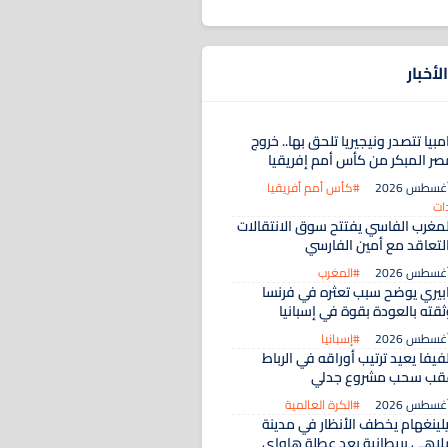
لأخبار
مبيا تتصدر ونيجيريا تلحق بها.. خروج
صر المبكر من كأس أمم إفريقيا
#كأس أمم أفريقيا
ات
لمغرب الفاسي يفتتح سوق الانتقالات
التعاقد مع أمين الفارسي
#المغرب
ابيري يوضح سبب تعثره في فرنسا
ثقته بالعودة بقوة في إسبانيا
#إسبانيا
فيفا يعيد ترتيب أوراقه في الرباط
قب سحب مشروع جدلي
#الكرة العالمية
يلينغهام يخطف الأنظار في مدينة
لاهي بريطانية بعد عطلة هاواي