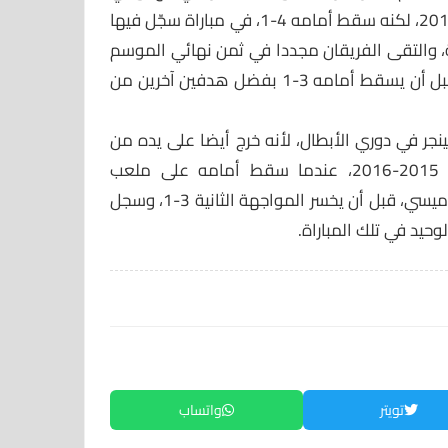
الـ”تشامبيونز ليج” الموسم 2009-2010، لكنه سقط أمامه 4-1، في مباراة سجّل فيها
ية، والتقى الفريقان مجددا في ثمن نهائي الموسم
التالي، ففاز آرسنال على أرضه 2-1 قبل أن يسقط أمامه 3-1 بفضل هدفين آخرين من
ر في دوري الأبطال، لأنه خرج أيضا على يده من
ثمن نهائي دوري الأبطال موسم 2015-2016، عندما سقط أمامه على ملعب
“الإمارات” بهدفين نظيفين أحرزهما ميسي، قبل أن يخسر المواجهة الثانية 3-1، وسجل
حيد في تلك المباراة.
تويتر
واتساب