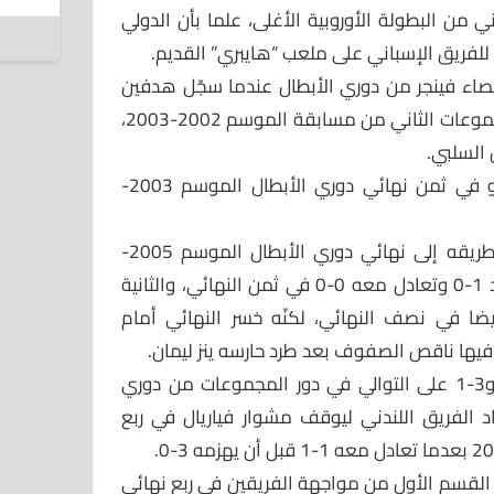
 الثاني من البطولة الأوروبية الأغلى، علما بأن الدولي
5 أغسطس 2026
للفريق الإسباني على ملعب “هايبري” القديم.
صاء فينجر من دوري الأبطال عندما سجّل هدفين
في شباك آرسنال (2-1) في دور المجموعات الثاني من مسابقة الموسم 2002-2003،
 السلبي.
وتخطّى آرسنال منافسه سلتا فيجو في ثمن نهائي دوري الأبطال الموسم 2003-
واجتاز فينجر عقبتين إسبانيتين في طريقه إلى نهائي دوري الأبطال الموسم 2005-
2006، الأولى عندم هزم ريال مدريد 1-0 وتعادل معه 0-0 في ثمن النهائي، والثانية
ا تخطى فياريال 1-0 و0-0 أيضا في نصف النهائي، لكنّه خسر النهائي أمام
وتبادل آرسنال واشبيلية الفوز 3-0 و3-1 على التوالي في دور المجموعات من دوري
 الموسم 2007-2008، وعاد الفريق اللندني ليوقف مشوار فياريال في ربع
 آرسنال مع برشلونة 2-2 في القسم الأول من مواجهة الفريقين في ربع نهائي