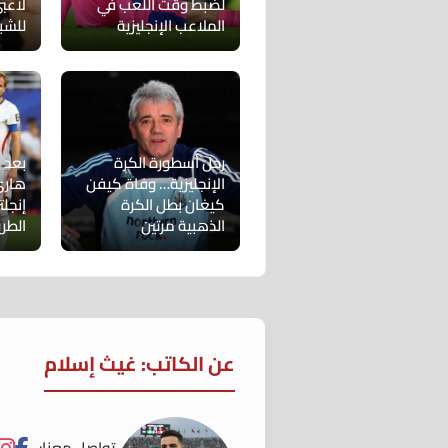
لضبط وقت اللعب في
لاعبي
الملاعب الإنجليزية
للشبا
رحل أسطورة الكرة
بعد ب
الإنجليزية… وفاة كيفن
هاري
كيغان بطل الكرة
إنجلت
الذهبية مرتين
الطر
عن الكاتب: غيث إسلام
تواصل معنا: