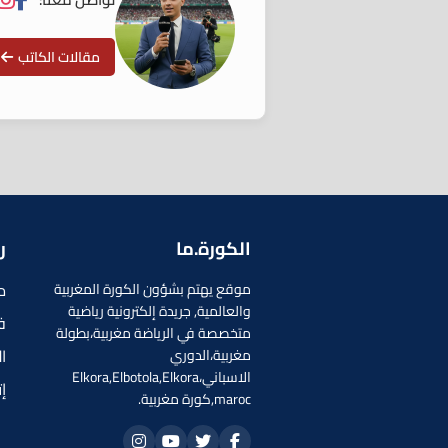
مقالات الكاتب
الكورة.ما
ر
م
موقع يهتم بشؤون الكورة المغربية
والعالمية, جريدة إلكترونية رياضية
ف
متخصصة في الرياضة مغربية،بطولة
ا
مغربية،الدوري
الاسباني،Elkora,Elbotola,Elkora
إ
maroc,كورة مغربية.