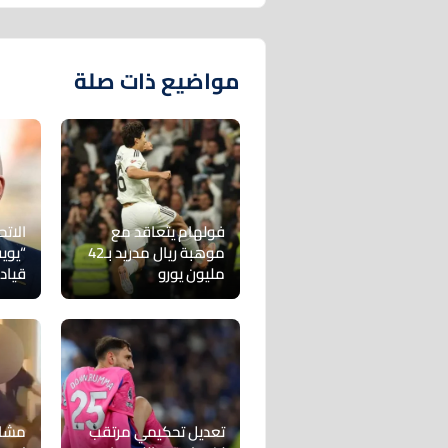
مواضيع ذات صلة
فولهام يتعاقد مع
الاتح
موهبة ريال مدريد بـ42
“يوي
مليون يورو
قياد
تعديل تحكيمي مرتقب
مشاج