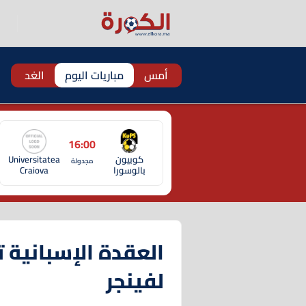
أمس
مباريات اليوم
الغد
16:00
كوبيون
Universitatea
مجدولة
بالوسورا
Craiova
العقدة الإسبانية ت
لفينجر