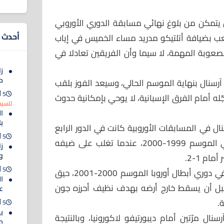
أن يتمكن من بلوغ نهائي مسابقة الدوري الأوروبي
أحدث ا
عب بضيافة أتلتيكو مدريد مساء الخميس في إياب
عوبة المهمة، لا سيما وأن الفريقين تعادلا في
زا
م
رسنال بنهاية الموسم الحالي، وسيعد الفوز بلقب
5 أغسطس 2026
ه أمام الفرق الإسبانية، لا يوحي بإمكانية حدوث
للسيد
ا
ب
ال في المسابقات الأوروبية كانت في الدور الرابع
5 أغسطس 2026
من مسابقة كأس الاتحاد الأوروبي الموسم 1999-2000، عندما تغلب على ضيفه
ز
و
5 أغسطس 2026
والسقوط الأول أمام الإسبان جاء في دوري أبطال أوروبا الموسم 2000-2001، حيق
ال
على أرضه أمام فالنسيا 2-1، قبل أن يسقط خارج أرضه بهدف نظيف أحرزه جون
ع
.
5 أغسطس 2026
ب
 2001-2002، خسر آرسنال مرّتين أمام ديبورتيفو لاكورونيا، وبالنتيجة
م