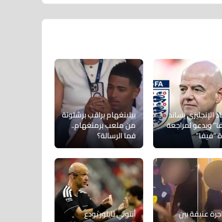
اد الإنجليزي يساند
بيلينغهام يراقب برشلونة
فا” ويدعو لمراجعة
من ملعب برمنغهام..
ة “فيفا”
فما الرسالة؟
رة عنيفة بين
أنتوني تايلور يودع