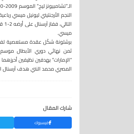
النجم الأرجنتيني ليونيل ميسي رباع
ميسي.
برشلونة شكّل عقدة مستعصية لفينج
المصري محمد النني هدف آرسنال الو
شارك المقال
فيسبوك