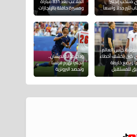
 منتخب إنجلترا
الملاعب بعد 831 مباراة
ب تثير جدلاً واسعاً
ومسيرة حافلة بالإنجازات
رونزية كأس العالم..
 كين يكشف أخطاء
وداع مؤلم لديشان..
را ويضع خارطة
إنجلترا تهزم فرنسا
يق للمستقبل
وتحصد البرونزية