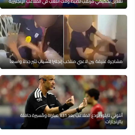
تعديل تحكيمي مرتقب لضبط وقت اللعب في الملاعب الإنجليزية
مشاجرة عنيفة بين لاعبي منتخب إنجلترا للشباب تثير جدلاً واسعاً
أنتوني تايلور يودع الملاعب بعد 831 مباراة ومسيرة حافلة
بالإنجازات