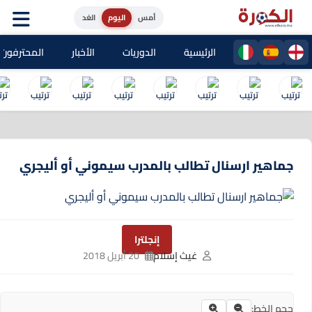
أمس
اليوم
الغد
الرئيسية
الدوريات
الأخبار
المحترفون المغا
جماهير ارسنال تطالب بالمدرب سيموني أو أليجري
إنجلترا
غيث إسلام
20 أبريل 2018
حجم الخط: