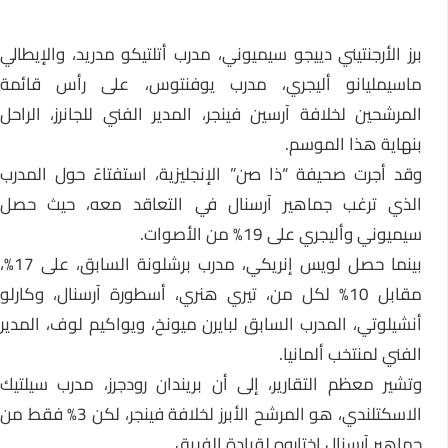
برز الأرجنتيني دييجو سيميوني، مدرب أتلتيكو مدريد، والإيطالي
ماسيمليانو أليجري، مدرب يوفنتوس، على رأس قائمة
المرشحين لخلافة آرسين فينجر، المدير الفني للجانرز، الراحل
بنهاية هذا الموسم.
وقد أجرت صحيفة “ذا صن” الإنجليزية، استفتاءً حول المدرب
الذي ترغب جماهير آرسنال في التعاقد معه، حيث حصل
سيميوني وأليجري على 19% من الأصوات.
بينما حصل لويس إنريكي، مدرب برشلونة السابق، على 17%،
مقابل 10% لكل من، تيري هنري، أسطورة آرسنال، وكارلو
أنشيلوتي، المدرب السابق لبايرن ميونخ، ويواكيم لوف، المدير
الفني لمنتخب ألمانيا.
وتشير معظم التقارير، إلى أن بريندان رودجرز، مدرب سيلتيك
الاسكتلندي، هو المرشح الأبرز لخلافة فينجر، لكن 3% فقط من
جماهير آرسنال اختاروه لقيادة الفريق.