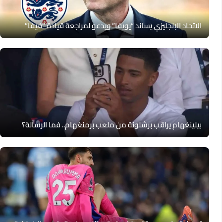
الاتحاد الإنجليزي يساند “يويفا” ويدعو لمراجعة قيادة “فيفا”
بيلينغهام يراقب برشلونة من ملعب برمنغهام.. فما الرسالة؟