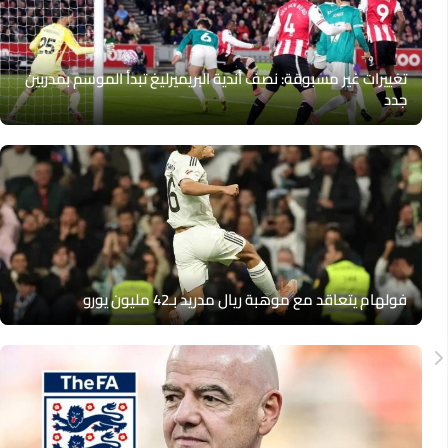
تغييرات غير مسبوقة: نصف أندية البريميرليغ تبدأ الموسم بمدربين
جدد
فولهام يتعاقد مع موهبة ريال مدريد بـ42 مليون يورو