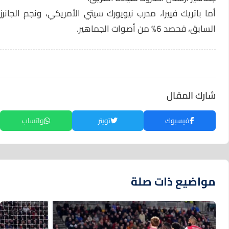
أما باتريك فييرا، مدرب نيويورك سيتي الأمريكي، ونجم الجانرز
السابق، فحصد 6% من أصوات الجماهير.
شارك المقال
فيسبوك
تويتر
واتساب
مواضيع ذات صلة